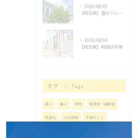
2026/08/05
【埼玉県】落ちているもの
2026/08/04
【埼玉県】時間は平等
タグ
Tags
違い
暑い
植物
助成金・補助金
雨漏れ
火災保険
予算のこと
線状降水帯
福岡
現在
営繕