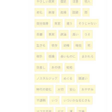
やさしい真実
歴史
注意
他人
老化
無理
危険
回避
雨
自分自身
肯定
違う
そうじゃない
奇麗
事実
原油
高い
うそ
生きる
依存
幼稚
稚拙
死
相手
感情
長いものに
まかれろ
日差し
あの頃
昭和
ノスタルジック
めぐる
間違い
時代の変化
大切
安心
おやすみ
不透明
いつ
いついかなるときも
ナフサ不足
デマ
運
立場