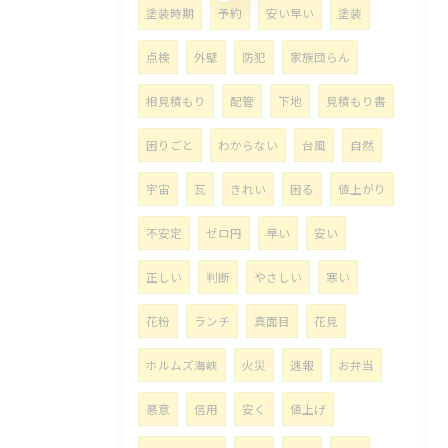
塗装時期
予約
安い早い
塗装
点検
外壁
防犯
家族団らん
相見積もり
配管
下地
見積もり書
困りごと
わからない
台風
自然
宇宙
瓦
きれい
困る
値上がり
不安定
ゼロ円
早い
安い
正しい
判断
やさしい
寒い
花粉
ランチ
真面目
花見
ホルムズ海峡
火災
速報
お弁当
悪意
信用
安く
値上げ