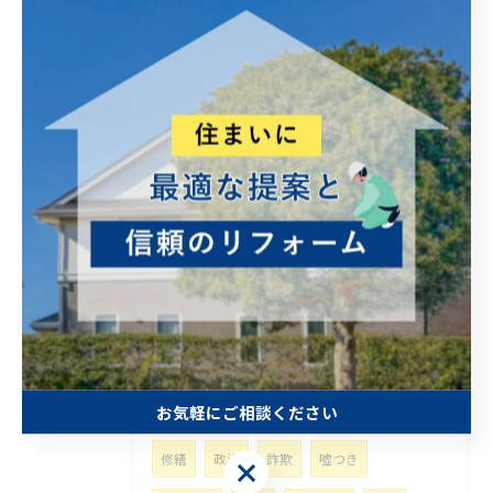
高齢者 やさしい
修理
手直し
屋根
カバー工法
補助金
突然
壊れる
積乱雲
積雲
悩み事
富士山噴火
比較
相続
移転登記
司法書士
家族
想い出
航空機事故
太陽光パネル
リサイクル問題
侵攻
太陽光
再生可能エネルギー
困った
トイレ
台風対策
災害
豪雨
お気軽にご相談ください
安全運転
株価
外壁塗装
材料
修繕
政治
詐欺
噓つき
お気軽にご相談ください