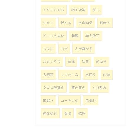
どちらにする
相手次第
悪い
かたい
折れる
原点回帰
戦時下
ビールうまい
発展
学力低下
スマホ
なぜ
人が嫌がる
おもいやり
前進
決意
前向き
入間郡
リフォーム
水回り
内装
クロス張替え
葺き替え
ひび割れ
雨漏り
コーキング
色褪せ
経年劣化
業者
遮熱