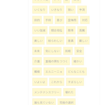
いくなり
いきなり
鋭い
予測
目的
手段
喜び
空梅雨
対応
いい加減
競合他社
簡単
高騰
美しい
紛らわしい
差異
厳しい
未来
気にしない
挑戦
安全
介護
重箱の隅をつつく
細かい
繊細
エルニーニョ
どんなことも
いよいよ
これから
すばらしい
メンテナンスフリー
壊れた
誰も見ていない
究極の選択