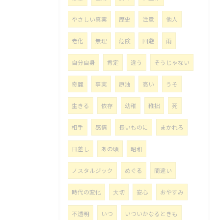
やさしい真実
歴史
注意
他人
老化
無理
危険
回避
雨
自分自身
肯定
違う
そうじゃない
奇麗
事実
原油
高い
うそ
生きる
依存
幼稚
稚拙
死
相手
感情
長いものに
まかれろ
日差し
あの頃
昭和
ノスタルジック
めぐる
間違い
時代の変化
大切
安心
おやすみ
不透明
いつ
いついかなるときも