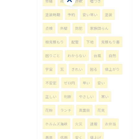
修繕
政治
詐欺
噓つき
塗装時期
予約
安い早い
塗装
点検
外壁
防犯
家族団らん
相見積もり
配管
下地
見積もり書
困りごと
わからない
台風
自然
宇宙
瓦
きれい
困る
値上がり
不安定
ゼロ円
早い
安い
正しい
判断
やさしい
寒い
花粉
ランチ
真面目
花見
ホルムズ海峡
火災
速報
お弁当
悪意
信用
安く
値上げ