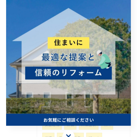
線状降水帯
福岡
現在
営繕
高齢者 やさしい
修理
手直し
屋根
カバー工法
補助金
突然
壊れる
積乱雲
積雲
悩み事
富士山噴火
比較
相続
移転登記
司法書士
家族
想い出
航空機事故
太陽光パネル
リサイクル問題
侵攻
太陽光
再生可能エネルギー
困った
トイレ
台風対策
災害
豪雨
お気軽にご相談ください
安全運転
株価
外壁塗装
材料
お気軽にご相談ください