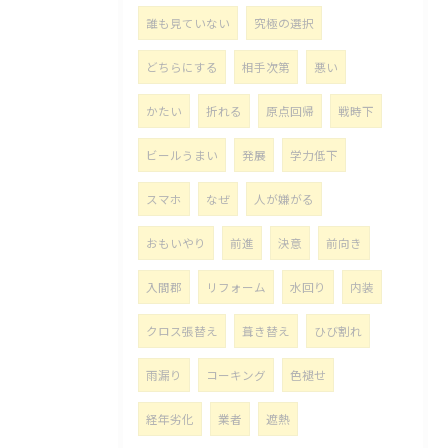
誰も見ていない
究極の選択
どちらにする
相手次第
悪い
かたい
折れる
原点回帰
戦時下
ビールうまい
発展
学力低下
スマホ
なぜ
人が嫌がる
おもいやり
前進
決意
前向き
入間郡
リフォーム
水回り
内装
クロス張替え
葺き替え
ひび割れ
雨漏り
コーキング
色褪せ
経年劣化
業者
遮熱