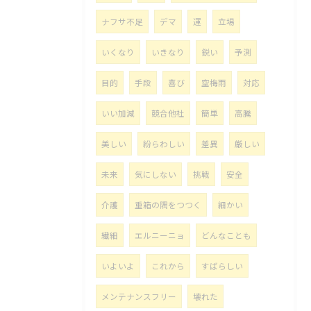
ナフサ不足
デマ
運
立場
いくなり
いきなり
鋭い
予測
目的
手段
喜び
空梅雨
対応
いい加減
競合他社
簡単
高騰
美しい
紛らわしい
差異
厳しい
未来
気にしない
挑戦
安全
介護
重箱の隅をつつく
細かい
繊細
エルニーニョ
どんなことも
いよいよ
これから
すばらしい
メンテナンスフリー
壊れた