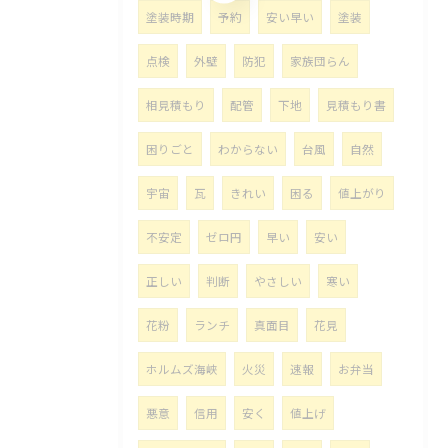
塗装時期
予約
安い早い
塗装
点検
外壁
防犯
家族団らん
相見積もり
配管
下地
見積もり書
困りごと
わからない
台風
自然
宇宙
瓦
きれい
困る
値上がり
不安定
ゼロ円
早い
安い
正しい
判断
やさしい
寒い
花粉
ランチ
真面目
花見
ホルムズ海峡
火災
速報
お弁当
悪意
信用
安く
値上げ