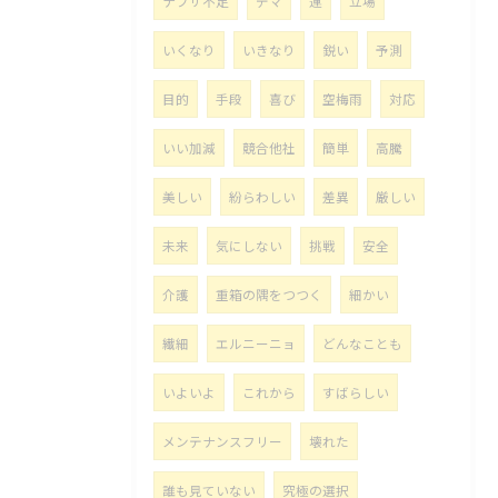
ナフサ不足
デマ
運
立場
いくなり
いきなり
鋭い
予測
目的
手段
喜び
空梅雨
対応
いい加減
競合他社
簡単
高騰
美しい
紛らわしい
差異
厳しい
未来
気にしない
挑戦
安全
介護
重箱の隅をつつく
細かい
繊細
エルニーニョ
どんなことも
いよいよ
これから
すばらしい
メンテナンスフリー
壊れた
誰も見ていない
究極の選択