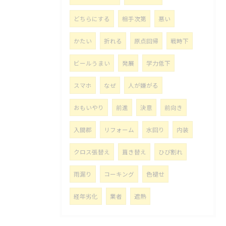
どちらにする
相手次第
悪い
かたい
折れる
原点回帰
戦時下
ビールうまい
発展
学力低下
スマホ
なぜ
人が嫌がる
おもいやり
前進
決意
前向き
入間郡
リフォーム
水回り
内装
クロス張替え
葺き替え
ひび割れ
雨漏り
コーキング
色褪せ
経年劣化
業者
遮熱