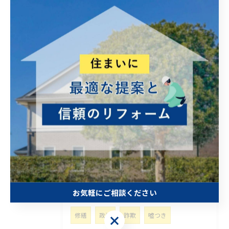
高齢者 やさしい
修理
手直し
屋根
カバー工法
補助金
突然
壊れる
積乱雲
積雲
悩み事
富士山噴火
比較
相続
移転登記
司法書士
家族
想い出
航空機事故
太陽光パネル
リサイクル問題
侵攻
太陽光
再生可能エネルギー
困った
トイレ
台風対策
災害
豪雨
お気軽にご相談ください
安全運転
株価
外壁塗装
材料
修繕
政治
詐欺
噓つき
お気軽にご相談ください