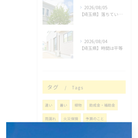
2026/08/05
【埼玉県】落ちているもの
2026/08/04
【埼玉県】時間は平等
タグ
Tags
違い
暑い
植物
助成金・補助金
雨漏れ
火災保険
予算のこと
線状降水帯
福岡
現在
営繕