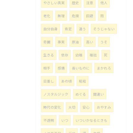
やさしい真実
歴史
注意
他人
老化
無理
危険
回避
雨
自分自身
肯定
違う
そうじゃない
奇麗
事実
原油
高い
うそ
生きる
依存
幼稚
稚拙
死
相手
感情
長いものに
まかれろ
日差し
あの頃
昭和
ノスタルジック
めぐる
間違い
時代の変化
大切
安心
おやすみ
不透明
いつ
いついかなるときも