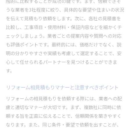
階的に比較することが成功の鍵です。まず、信頼できそ
補助金や助成金も活用した安心のリフォー
うな業者を3社程度に絞り、具体的な要望や住まいの状況
ム術
を伝えて見積もり依頼をします。次に、各社の見積書を
リフォームの費用相場を知りトラブルを防
比較し、工事項目・使用材料・保証内容などを細かくチ
ぐ方法
ェックしましょう。業者ごとの提案内容や質問への対応
納得のいくリフォームのための事前準備と
も評価ポイントです。最終的には、価格だけでなく、説
注意点
明の分かりやすさや実績も考慮して選定することで、安
心して任せられるパートナーを見つけることができま
す。
リフォーム相見積もりマナーと注意すべきポイント
リフォームの相見積もりを依頼する際には、業者への配
慮と適切なマナーが大切です。まず、複数社に同時に依
頼する旨を正直に伝えることで、信頼関係を築きやすく
なります。また、同じ条件・要望で依頼を出すことが、