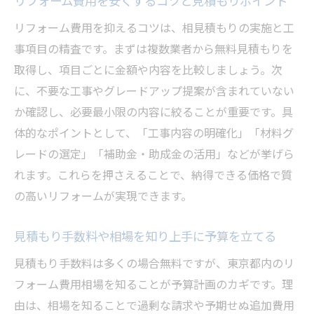
リフォーム費用を安くするコツと見積もりポイント
ポイント
怪しいリフォーム業者の特徴と見抜き方を
リフォーム費用を抑えるコツは、相見積もりの実施と工
解説
事項目の精査です。まずは複数業者から無料見積もりを
口コミや評判でリフォーム業者の実力を見
取得し、項目ごとに金額や内容を比較しましょう。次
極める方法
に、不要な工事やグレードアップ提案が含まれていない
か確認し、必要最小限の内容に絞ることが重要です。具
見積もり内容から業者の信頼性を判断する
体的なポイントとして、「工事内容の明確化」「材料グ
コツ
レードの選定」「補助金・助成金の活用」などが挙げら
リフォーム業者比較で後悔しない選び方の
れます。これらを押さえることで、納得できる価格で質
秘訣
の高いリフォームが実現できます。
安心して任せられるリフォーム業者の見つ
け方
見積もり手数料や相場を知り上手に予算を立てる
リフォーム見積もりアプリの便利な使い方
見積もり手数料は多くの場合無料ですが、東京都内のリ
リフォーム見積もりアプリで簡単に費用を
フォーム費用相場を知ることが予算計画のカギです。理
試算
由は、相場を知ることで過剰な請求や予期せぬ追加費用