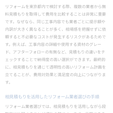
補助金活用時のリフォーム見積もりのポイ
リフォームを東京都内で検討する際、複数の業者から無
ント
料見積もりを取得して費用を比較することは非常に重要
助成金を最大限活かすためのリフォーム計
です。なぜなら、同じ工事内容でも業者ごとに提示額や
画術
内訳が大きく異なることが多く、相場感を把握せずに依
リフォーム費用と補助金の併用で賢く節約
頼すると不必要なコストが発生するリスクがあるためで
補助金・助成金申請に必要なリフォーム見
す。例えば、工事内容の詳細や使用する資材のグレー
積もり準備
ド、アフターフォローの有無など、見積もりの違いをチ
東京都内で安心してリフォームを進める秘訣
ェックすることで納得度の高い選択ができます。最終的
に、相見積もりを通じて透明性の高いリフォーム計画を
東京都でリフォームを安心して進めるため
立てることが、費用対効果と満足度の向上につながりま
の基礎知識
す。
無料見積もりを活用したリフォーム計画の
進め方
相見積もりを活用したリフォーム業者選びの手順
信頼できるリフォーム業者と長く付き合う
リフォーム業者選びでは、相見積もりを活用しながら段
コツ