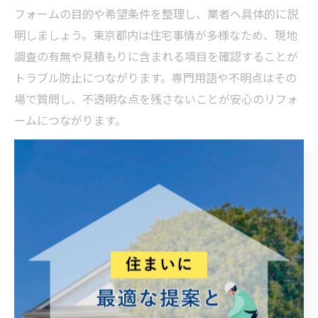
フォームの目的や希望条件を整理し、業者へ具体的に説
明しましょう。東京都内は住宅事情が多様なため、現地
調査の有無や見積もりに含まれる項目を確認することが
トラブル防止につながります。専門用語や不明点はその
場で質問し、不透明な点を残さないことが安心のリフォ
ームにつながります。
リフォーム業者の手数料トラブルを未然に防ぐ方法
手数料トラブルを防ぐには、見積もり内容と契約条件を
事前に文書で確認することが重要です。代表的な対策
は、複数業者から見積もりを取り、手数料や追加費用の
有無を比較することです。また、業者の実績や口コミを
チェックし、信頼できるか判断しましょう。東京都内で
は選択肢が多いため、焦らず慎重に業者選定を行うこと
で、思わぬトラブルを避けられます。