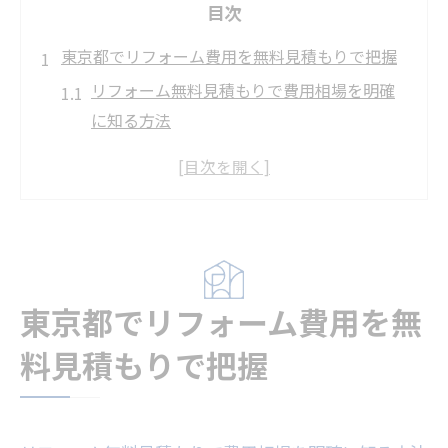
目次
東京都でリフォーム費用を無料見積もりで把握
リフォーム無料見積もりで費用相場を明確
に知る方法
東京都でリフォーム費用の内訳を分かりや
すく解説
リフォーム見積もり例と実際の流れをチェ
ック
リフォーム見積もりだけでも依頼はできる
東京都でリフォーム費用を無
のか徹底検証
リフォーム費用を安くするコツと見積もり
料見積もりで把握
ポイント
見積もり手数料や相場を知り上手に予算を
立てる