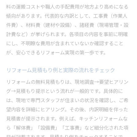
リフォーム見積もり手数料の相場と無料の
料の運搬コストや職人の手配費用が地方より高めになる
違い
傾向があります。代表的な内訳として、工事費（作業人
見積もり依頼時に確認すべきリフォームの
件費）、材料費（建材や設備）、諸経費（現場管理・設
注意点
計費など）が挙げられます。各項目の内容を事前に明確
リフォーム業者の手数料トラブルを未然に
にし、不明瞭な費用が含まれていないか確認すること
防ぐ方法
が、安心できるリフォーム実現の第一歩です。
無料見積もりで気をつけたいリフォームの
落とし穴
リフォーム見積もり例と実際の流れをチェック
見積もり内容を比較してリフォーム費用を
リフォームの無料見積もりは、現地調査→要望ヒアリン
抑えるコツ
グ→見積もり提示という流れが一般的です。具体的に
リフォーム見積もりだけ依頼した場合の対
は、現地で専門スタッフが住まいの状況を確認し、ご希
応策
望内容を詳細にヒアリング。その後、内訳明細を伴った
無料シミュレーションでリフォーム計画を立て
見積書が提示されます。例えば、キッチンリフォームな
る
ら「解体費」「設備費」「工事費」など細分化された項
目が記載されます。見積もり例をチェックすることで、