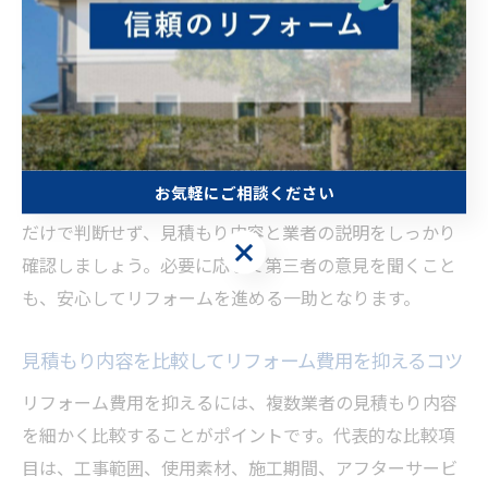
無料見積もりで気をつけたいリフォームの落とし穴
無料見積もりの際には、見積もり後の強引な営業や想定
外の追加費用に注意が必要です。具体的には、見積もり
項目が曖昧な場合や、工事後に追加工事を勧められるケ
お気軽にご相談ください
ースがあります。東京都内では競争が激しいため、安さ
だけで判断せず、見積もり内容と業者の説明をしっかり
お気軽にご相談ください
確認しましょう。必要に応じて第三者の意見を聞くこと
も、安心してリフォームを進める一助となります。
見積もり内容を比較してリフォーム費用を抑えるコツ
リフォーム費用を抑えるには、複数業者の見積もり内容
を細かく比較することがポイントです。代表的な比較項
目は、工事範囲、使用素材、施工期間、アフターサービ