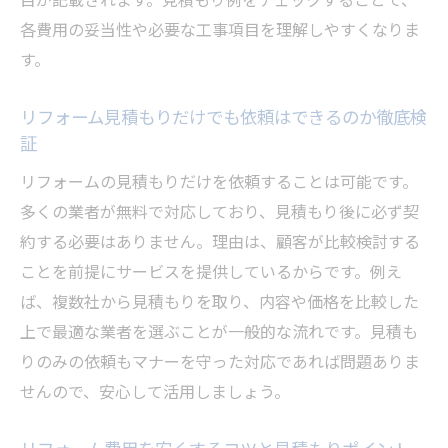
リフォームシミュレーション無料活用のメ
各費用の妥当性や必要な工事項目を理解しやすくなりま
リット
す。
見積もりシミュレーションで費用の目安を
知る方法
リフォーム見積もりだけでも依頼はできるのか徹底検
リフォーム計画前に押さえたいシミュレー
証
ション活用術
リフォームの見積もりだけを依頼することは可能です。
無料見積もりとシミュレーションの違いを
多くの業者が無料で対応しており、見積もり後に必ず契
徹底比較
約する必要はありません。理由は、顧客が比較検討する
リフォーム費用を賢く試算するシミュレー
ことを前提にサービスを提供しているからです。例え
ション活用
ば、複数社から見積もりを取り、内容や価格を比較した
スマホで手軽にできるリフォームシミュレ
上で最適な業者を選ぶことが一般的な流れです。見積も
ーション
りのみの依頼もマナーを守った対応であれば問題ありま
信頼できるリフォーム業者を見極めるコツ
せんので、安心して活用しましょう。
リフォーム業者選びで重視すべき信頼性の