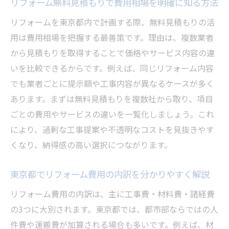
リフォーム無料見積もりで費用相場を明確に知る方法
リフォーム相見積もりの賢い活用方法とは
リフォームを東京都内で計画する際、無料見積もりの活
リフォーム相見積もりで費用を比較する重
用は費用相場を把握する最善策です。理由は、複数業者
要性とは
から見積もりを取得することで価格やサービス内容の違
相見積もりを活用したリフォーム業者選び
いを比較できるからです。例えば、同じリフォーム内容
の手順
でも業者ごとに提示額や工事内容が異なるケースが多く
リフォーム相見積もりマナーと注意すべき
あります。まずは無料見積もりを複数社から取り、項目
ポイント
ごとの費用やサービスの違いを一覧化しましょう。これ
相見積もりでわかるリフォーム業者の違い
により、過剰な工事提案や不透明なコストを見抜きやす
を解説
くなり、納得感の高い選択につながります。
リフォームの無料見積もりを最大限に活か
東京都でリフォーム費用の内訳を分かりやすく解説
す方法
リフォーム費用の内訳は、主に工事費・材料費・諸経費
納得できるリフォーム計画のための比較術
の3つに大別されます。東京都では、都市部ならではの人
見積もり手数料や注意点を徹底解説
件費や運搬費が加算される場合も多いです。例えば、材