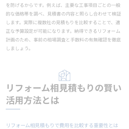
アプリを使ったリフォーム費用比較の手順
を防げるからです。例えば、主要な工事項目ごとの一般
リフォームアプリで無料見積もりを依頼す
的な価格帯を調べ、見積書の内容と照らし合わせて検証
る方法
します。実際に複数社の見積もりを比較することで、適
見積もりアプリ活用でリフォーム計画を効
正な予算設定が可能になります。納得できるリフォーム
率化
計画のため、事前の相場調査と手数料の有無確認を徹底
リフォーム見積もりアプリの選び方と注意
しましょう。
点
アプリで納得のいくリフォーム業者を探す
コツ
リフォーム相見積もりの賢い
補助金・助成金で費用を抑える最新情報
リフォームの補助金を活用して費用を抑え
活用方法とは
る方法
東京都で使えるリフォーム助成金の最新情
報
リフォーム相見積もりで費用を比較する重要性とは