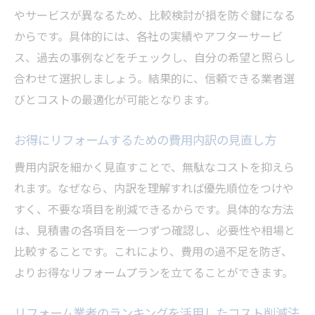
やサービスが異なるため、比較検討が損を防ぐ鍵になる
事前準備
からです。具体的には、各社の実績やアフターサービ
おしゃれなリフォーム実現の最新トレンド
ス、過去の事例などをチェックし、自分の希望と照らし
東京都で注目のリフォーム最新トレンドを
合わせて選択しましょう。結果的に、信頼できる業者選
解説
びとコストの最適化が可能となります。
おしゃれなリフォーム会社選びと成功例の
紹介
お得にリフォームするための費用内訳の見直し方
センスの良いリフォームを叶えるアイデア
費用内訳を細かく見直すことで、無駄なコストを抑えら
集
れます。なぜなら、内訳を理解すれば優先順位をつけや
リフォームで人気のおしゃれ空間演出ポイ
すく、不要な項目を削減できるからです。具体的な方法
ント
は、見積書の各項目を一つずつ確認し、必要性や相場と
東京都のリフォームで流行のデザイン実例
比較することです。これにより、費用の過不足を防ぎ、
を学ぶ
よりお得なリフォームプランを立てることができます。
リフォームとインテリアのトータルコーデ
ィネート術
リフォーム業者のランキングを活用したコスト削減法