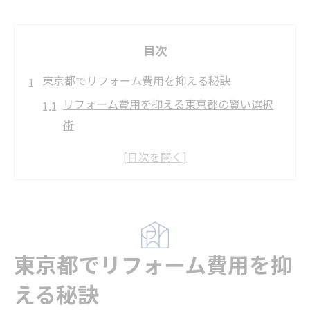
目次
東京都でリフォーム費用を抑える秘訣
リフォーム費用を抑える東京都の賢い選択
術
東京都でリフォーム会社を比較して納得の
価格に
お得にリフォームするための費用内訳の見
直し方
リフォーム業者のランキングを活用したコ
東京都でリフォーム費用を抑
スト削減法
東京都のリフォームでよくある費用の落と
える秘訣
し穴と対策