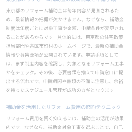
な方法
東京都のリフォーム補助金は毎年内容が見直されるた
東京都で信頼されるリフォーム会社の特徴
め、最新情報の把握が欠かせません。なぜなら、補助金
選んでよかったと思えるリフォーム会社の
制度は年度ごとに対象工事や金額、申請条件が変更され
条件
ることがあるからです。具体的には、東京都の住宅政策
評判と実績を両立した業者選定の実践例
担当部門や各区市町村のホームページで、最新の補助金
東京都のリフォーム成功事例から学ぶ方法
情報や募集要項が公開されています。申請手順として
東京都のリフォーム成功事例に学ぶポイン
は、まず制度内容を確認し、対象となるリフォーム工事
ト
かをチェック。その後、必要書類を揃えて申請窓口に提
費用対効果が高いリフォーム実践例の紹介
出する流れです。申請期間や書類の不備に注意し、余裕
を持ったスケジュール管理が成功のカギとなります。
補助金を活用したリフォームの成功パター
ン
補助金を活用したリフォーム費用の節約テクニック
おしゃれなリフォームを実現した成功事例
集
リフォーム費用を賢く抑えるには、補助金の活用が効果
的です。なぜなら、補助金対象工事を選ぶことで、自己
信頼できるリフォーム会社が手掛けた実例