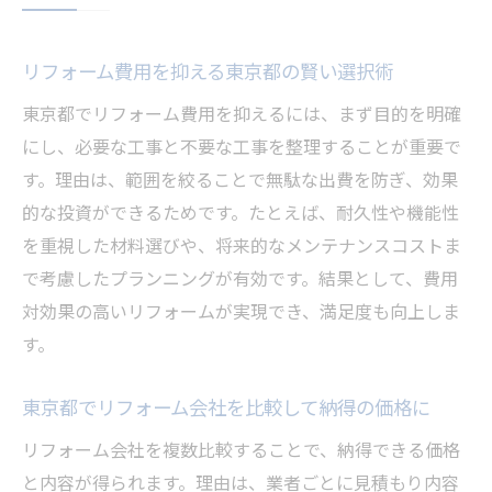
安いリフォーム会社の特徴と選び方のポイ
ント
リフォーム費用を抑える東京都の賢い選択術
補助金活用で賢く進めるリフォーム術
東京都でリフォーム費用を抑えるには、まず目的を明確
リフォームの補助金を東京都で賢く利用す
にし、必要な工事と不要な工事を整理することが重要で
る方法
す。理由は、範囲を絞ることで無駄な出費を防ぎ、効果
東京都のリフォーム補助金の最新情報と申
的な投資ができるためです。たとえば、耐久性や機能性
請手順
を重視した材料選びや、将来的なメンテナンスコストま
補助金を活用したリフォーム費用の節約テ
で考慮したプランニングが有効です。結果として、費用
クニック
対効果の高いリフォームが実現でき、満足度も向上しま
リフォーム補助金と業者選びの相性を見極
す。
めるコツ
東京都でリフォーム会社を比較して納得の価格に
東京都で受けられるリフォーム助成金活用
の注意点
リフォーム会社を複数比較することで、納得できる価格
と内容が得られます。理由は、業者ごとに見積もり内容
補助金利用リフォームで失敗しないための