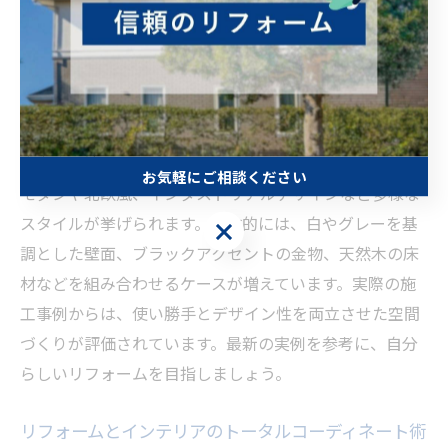
オープン収納や可動式間仕切りの導入も注目されていま
す。こうした工夫により、快適かつデザイン性の高いリ
フォームが実現します。
東京都のリフォームで流行のデザイン実例を学ぶ
東京都で流行しているデザイン実例としては、シンプル
お気軽にご相談ください
モダンや北欧風、インダストリアルデザインなど多様な
スタイルが挙げられます。具体的には、白やグレーを基
お気軽にご相談ください
調とした壁面、ブラックアクセントの金物、天然木の床
材などを組み合わせるケースが増えています。実際の施
工事例からは、使い勝手とデザイン性を両立させた空間
づくりが評価されています。最新の実例を参考に、自分
らしいリフォームを目指しましょう。
リフォームとインテリアのトータルコーディネート術