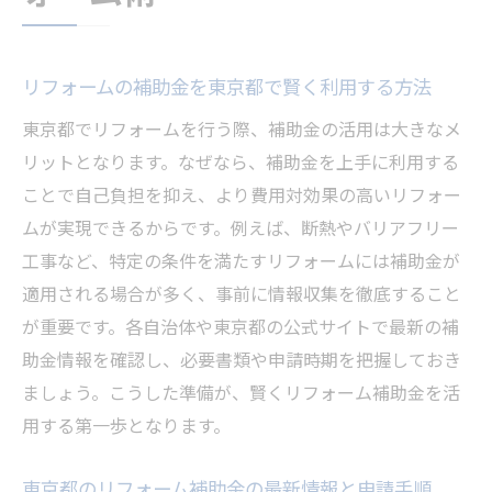
スを高める方法
リフォーム会社選びで費用対効果を最大化
するコツ
リフォームの補助金を東京都で賢く利用する方法
補助金活用と費用バランスの良いリフォー
東京都でリフォームを行う際、補助金の活用は大きなメ
ム提案
リットとなります。なぜなら、補助金を上手に利用する
おしゃれと機能性を両立したリフォーム実
ことで自己負担を抑え、より費用対効果の高いリフォー
践術
ムが実現できるからです。例えば、断熱やバリアフリー
東京都で選ばれる高コスパリフォーム事例
工事など、特定の条件を満たすリフォームには補助金が
評判を見極めるリフォーム会社の選択法
適用される場合が多く、事前に情報収集を徹底すること
が重要です。各自治体や東京都の公式サイトで最新の補
リフォーム会社の評判を見極めるポイント
助金情報を確認し、必要書類や申請時期を把握しておき
とは
ましょう。こうした準備が、賢くリフォーム補助金を活
口コミとランキングで判断する選び方のコ
用する第一歩となります。
ツ
評判の悪いリフォーム業者を避ける具体的
東京都のリフォーム補助金の最新情報と申請手順