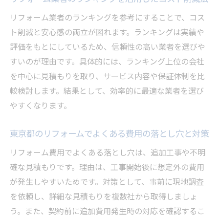
信頼できるリフォーム業者選びのコツ
リフォーム業者のランキングを参考にすることで、コス
リフォーム業者選びで失敗しない東京都の
ト削減と安心感の両立が図れます。ランキングは実績や
ポイント
評価をもとにしているため、信頼性の高い業者を選びや
東京都で信頼できるリフォーム会社の見極
すいのが理由です。具体的には、ランキング上位の会社
め方
を中心に見積もりを取り、サービス内容や保証体制を比
較検討します。結果として、効率的に最適な業者を選び
ランキングや評判を活用した業者選定のコ
やすくなります。
ツ
口コミでわかるリフォーム業者の信頼性チ
東京都のリフォームでよくある費用の落とし穴と対策
ェック
リフォーム費用でよくある落とし穴は、追加工事や不明
評判の悪い業者を避けるためのチェックリ
確な見積もりです。理由は、工事開始後に想定外の費用
スト
が発生しやすいためです。対策として、事前に現地調査
リフォーム会社一覧から選ぶ際の注意点
を依頼し、詳細な見積もりを複数社から取得しましょ
ランキングで見る東京都のリフォーム事情
う。また、契約前に追加費用発生時の対応を確認するこ