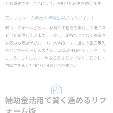
リフォーム会社ランキングから読む東京都
とも重要です。これにより、予期せぬ出費を防げます。
の傾向
東京都のリフォーム業者ランキング活用法
安いリフォーム会社の特徴と選び方のポイント
安いリフォーム会社が人気の理由と注意点
安いリフォーム会社は、材料や工程を効率化して低コス
ランキング上位の業者が支持されるポイン
ト化を実現しています。しかし、価格だけでなく実績や
ト
対応力も確認が必要です。具体的には、過去の施工事例
評判や口コミから見る東京都のリフォーム
やアフターサービスの内容、口コミ評価をチェックしま
事情
しょう。これにより、単なる安さだけでなく、安心して
依頼できる会社選びが可能となります。
ランキングと実績で選ぶリフォーム会社の
特徴
費用対効果が高いリフォームのポイント
費用対効果を意識したリフォーム計画の立
補助金活用で賢く進めるリフ
て方
東京都のリフォームでコストパフォーマン
ォーム術