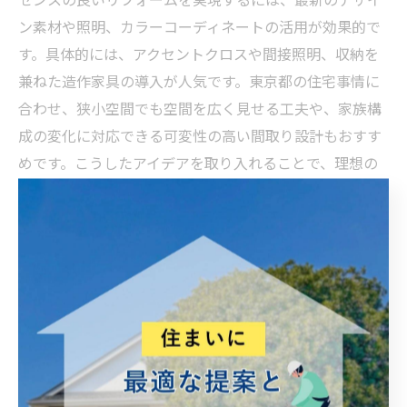
ン素材や照明、カラーコーディネートの活用が効果的で
す。具体的には、アクセントクロスや間接照明、収納を
兼ねた造作家具の導入が人気です。東京都の住宅事情に
合わせ、狭小空間でも空間を広く見せる工夫や、家族構
成の変化に対応できる可変性の高い間取り設計もおすす
めです。こうしたアイデアを取り入れることで、理想の
空間を演出できます。
リフォームで人気のおしゃれ空間演出ポイント
おしゃれな空間を演出するポイントは、統一感のある素
材選びと照明計画にあります。たとえば、無垢材やタイ
ルを効果的に組み合わせたり、ダウンライトやペンダン
トライトで雰囲気を演出する手法が人気です。また、東
京都の住宅では限られたスペースを有効活用するため、