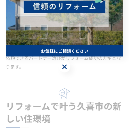
ょう。追加費用や工期のリスクについても事前に質問
し、不明点を解消しておくことがトラブル防止につなが
ります。複数の工務店へ問い合わせて比較検討するのも
有効です。
「担当者が親身に対応してくれた」「地元ならではの提
案が受けられた」といった利用者の声もあり、安心して
お気軽にご相談ください
依頼できるパートナー選びがリフォーム成功のカギとな
お気軽にご相談ください
ります。
リフォームで叶う久喜市の新
しい住環境