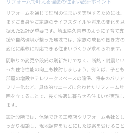
久喜市の特性を活かすリフォーム実践法
リフォームで叶える理想の住まい設計ポイント
住まいの安全性を高めるリフォームの要点
リフォームを通じて理想の住まいを実現するためには、
快適な暮らしを実現するリフォームアイデ
まずご自身やご家族のライフスタイルや将来の変化を見
ア
据えた設計が重要です。埼玉県久喜市のように子育て支
工務店選びとリフォーム成功のポイント
援や自然環境が整った地域では、家族の成長や働き方の
変化に柔軟に対応できる住まいづくりが求められます。
リフォームで叶う久喜市の新しい住環境
リフォームで快適な住環境に生まれ変わる
間取りの変更や設備の刷新だけでなく、断熱・耐震とい
方法
った住宅性能の向上も検討しましょう。例えば、子ども
部屋の増設やテレワークスペースの確保、将来のバリア
久喜市ならではのリフォーム利点を徹底解
フリー化など、具体的なニーズに合わせたリフォーム計
説
画を立てることで、長く快適に暮らせる住まいが実現し
土地付きリフォームで得る暮らしの変化
ます。
リフォーム選択時に知っておきたい注意点
設計段階では、信頼できる工務店やリフォーム会社とし
久喜市の住環境を活かすリフォーム事例紹
っかり相談し、現地調査をもとにした提案を受けること
介