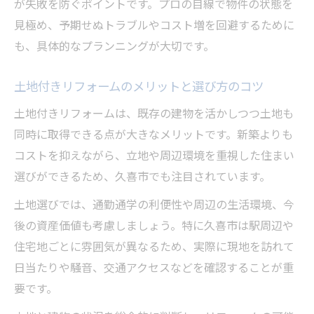
が失敗を防ぐポイントです。プロの目線で物件の状態を
子育て世代にもおすすめの住まい選び術
見極め、予期せぬトラブルやコスト増を回避するために
リフォームで子育て世代も安心できる住ま
も、具体的なプランニングが大切です。
い
久喜市の子育て環境を取り入れたリフォー
土地付きリフォームのメリットと選び方のコツ
ム術
土地付きリフォームは、既存の建物を活かしつつ土地も
家族が快適に暮らすリフォームのすすめ
同時に取得できる点が大きなメリットです。新築よりも
リフォームで実現する子育て世代向け住宅
コストを抑えながら、立地や周辺環境を重視した住まい
設計
選びができるため、久喜市でも注目されています。
安全性と利便性を重視したリフォームの工
土地選びでは、通勤通学の利便性や周辺の生活環境、今
夫
後の資産価値も考慮しましょう。特に久喜市は駅周辺や
自然豊かな久喜市で始める快適な暮らし方
住宅地ごとに雰囲気が異なるため、実際に現地を訪れて
リフォームで自然と調和する住まいづくり
日当たりや騒音、交通アクセスなどを確認することが重
久喜市の緑を感じるリフォームの魅力
要です。
自然環境を活かしたリフォームのポイント