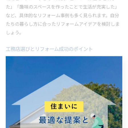
た」「趣味のスペースを作ったことで生活が充実した」
など、具体的なリフォーム事例も多く見られます。自分
たちの暮らし方に合ったリフォームアイデアを検討しま
しょう。
工務店選びとリフォーム成功のポイント
土地付きリフォームを成功させるには、信頼できる工務
店選びが重要です。久喜市には地域密着型の工務店や不
動産会社が多数あり、実績や対応力を比較することが大
切です。過去の施工事例や口コミ、提案力をチェック
し、希望に合ったリフォームができるかどうか見極めま
しょう。
相談時には、予算や希望条件を明確に伝えるとともに、
見積もりや工事内容の説明が丁寧かどうかも確認しまし