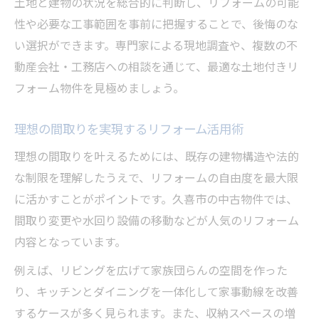
土地と建物の状況を総合的に判断し、リフォームの可能
快適な暮らしを支えるリフォーム事例集
性や必要な工事範囲を事前に把握することで、後悔のな
土地付きリフォームで叶うエコな住環境
い選択ができます。専門家による現地調査や、複数の不
注文住宅の視点から見るリフォームの利点
動産会社・工務店への相談を通じて、最適な土地付きリ
フォーム物件を見極めましょう。
リフォームと注文住宅の違いとそれぞれの
利点
理想の間取りを実現するリフォーム活用術
注文住宅視点で考えるリフォームの魅力
理想の間取りを叶えるためには、既存の建物構造や法的
土地付きリフォームで自由度を高める方法
な制限を理解したうえで、リフォームの自由度を最大限
注文住宅経験者が語るリフォームの成功例
に活かすことがポイントです。久喜市の中古物件では、
リフォームで個性ある住まいを実現する発
間取り変更や水回り設備の移動などが人気のリフォーム
想
内容となっています。
例えば、リビングを広げて家族団らんの空間を作った
り、キッチンとダイニングを一体化して家事動線を改善
するケースが多く見られます。また、収納スペースの増