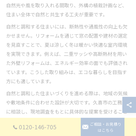
自然光や風を取り入れる間取り、外構の植栽計画など、
住まい全体で自然と共生する工夫が重要です。
自然と調和する住まいには、断熱性や通風性の向上も欠
かせません。リフォームを通じて窓の配置や建材の選定
を見直すことで、夏は涼しく冬は暖かい快適な室内環境
を実現できます。例えば、二重サッシや高断熱材を用い
た外壁リフォームは、エネルギー効率の面でも評価され
ています。こうした取り組みは、エコな暮らしを目指す
方にも適しています。
自然と調和した住まいづくりを進める際は、地域の気候
や敷地条件に合わせた設計が大切です。久喜市の工務店
に相談し、現地調査をもとに具体的な提案を受けること
で、失敗リスクを減らし理想の住まいを実現しやすくな
ご相談・お見積り
0120-146-705
ります。実際に、久喜市内で自然素材を活用したリフォ
はこちら