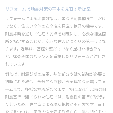
費用と効果で選ぶ耐震リフォームの基準
リフォームで地震対策の基本を見直す新提案
家族の安全を守るリフォーム補強の考え方
リフォームで耐震性を高める補強工事の種
リフォームによる地震対策は、単なる耐震補強工事だけ
類
でなく、住まい全体の安全性を見直す絶好の機会です。
耐震補強リフォームの選び方と注意点
耐震診断を通じて住宅の弱点を明確にし、必要な補強箇
所を特定することが、安心な住まいづくりの第一歩とな
補助金を活用した耐震リフォーム術
ります。近年は、基礎や壁だけでなく屋根や接合部な
リフォーム費用を抑える補助金活用のコツ
ど、構造全体のバランスを重視したリフォームが注目さ
耐震リフォーム補助金の申請ポイント解説
れています。
補助金を上手に使うリフォームの進め方
例えば、耐震診断の結果、基礎部分や壁の補強が必要と
リフォームで地震対策と費用削減を両立す
判断された場合、部分的な改修から全体的な耐震リフォ
る
ームまで、多様な方法が選べます。特に1981年以前の旧
耐震リフォーム補助金の最新情報をチェッ
耐震基準で建てられた住宅では、耐震性の基準が現行よ
ク
り低いため、専門家による現状把握が不可欠です。費用
住みながら進めるリフォーム工事の流れ
を抑えつつも、家族の命を守る観点から、優先順位をつ