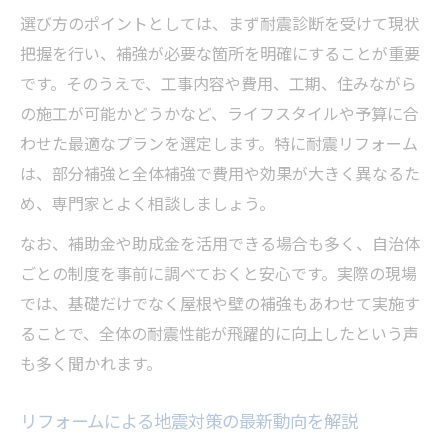
選び方のポイントとしては、まず耐震診断を受けて現状
耐震診断で見極める改修の必要性
把握を行い、補強が必要な箇所を明確にすることが重要
リフォーム前に行う耐震診断の重要ポイン
です。そのうえで、工事内容や費用、工期、住みながら
ト
の施工が可能かどうかなど、ライフスタイルや予算に合
地震対策に必要なリフォームを診断で判断
わせた最適なプランを選定します。特に耐震リフォーム
耐震診断結果からリフォーム内容を検討す
は、部分補強と全体補強で費用や効果が大きく異なるた
る
め、専門家とよく相談しましょう。
リフォームで改修が必要な箇所を見極める
なお、補助金や助成金を活用できる場合も多く、自治体
方法
ごとの制度を事前に調べておくと安心です。実際の現場
耐震リフォームの前に診断を徹底活用
では、基礎だけでなく屋根や壁の補強もあわせて実施す
ることで、全体の耐震性能が飛躍的に向上したという声
も多く聞かれます。
リフォームによる地震対策の最新動向を解説