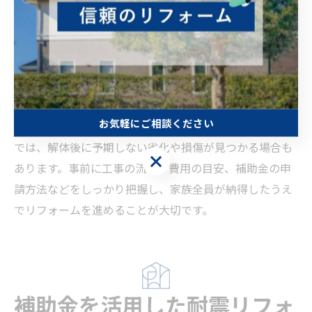
勧められるケースもあるため、必要な工事内容を丁寧に
確認し、複数社から見積もりを取ることが安心につなが
ります。また、耐震基準や補助金制度の最新情報もチェ
ックし、計画的に進めることが重要です。
注意点として、リフォーム工事中の生活への影響や追加
お気軽にご相談ください
費用のリスクも考慮しましょう。特に築年数の古い住宅
では、解体後に予期しない劣化や損傷が見つかる場合も
お気軽にご相談ください
あります。事前に工事の流れや費用の目安、補助金の申
請方法などをしっかり把握し、家族全員が納得したうえ
でリフォームを進めることが大切です。
補助金を活用した耐震リフォ