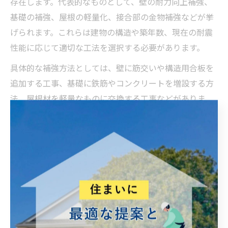
存在します。代表的なものとして、壁の耐力向上補強、
基礎の補強、屋根の軽量化、接合部の金物補強などが挙
げられます。これらは建物の構造や築年数、現在の耐震
性能に応じて適切な工法を選択する必要があります。
具体的な補強方法としては、壁に筋交いや構造用合板を
追加する工事、基礎に鉄筋やコンクリートを増設する方
法、屋根材を軽量なものに交換する工事などがありま
す。また、耐震診断の結果をもとに最適な補強内容を決
定することが、効果的な耐震リフォームの実現につなが
ります。補助金の活用や工事内容の比較検討も忘れずに
行いましょう。
耐震補強リフォームの選び方と注意点
耐震補強リフォームを成功させるためには、信頼できる
業者選びと詳細な耐震診断が不可欠です。過度な工事を