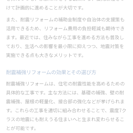
リフォームで住みながら工事するための工
けて計画的に進めることが大切です。
夫
また、耐震リフォームの補助金制度や自治体の支援策も
地震対策リフォームのスムーズな流れを解
活用できるため、リフォーム費用の負担軽減も期待でき
説
ます。最近では、住みながら工事を進める方法も普及し
生活を続けるためのリフォーム工事計画
ており、生活への影響を最小限に抑えつつ、地震対策を
耐震リフォーム費用と工期のバランス術
実施できる点も大きなメリットです。
住みながらでも安心なリフォーム工事の実
耐震補強リフォームの効果とその選び方
例
費用も安心の耐震リフォームポイント
耐震補強リフォームは、住宅の耐震性能を高めるための
リフォーム費用を抑える耐震対策の選び方
具体的な工事です。主な方法には、基礎の補強、壁の耐
震補強、屋根の軽量化、接合部の強化などが挙げられま
耐震リフォーム費用の目安と節約ポイント
す。これらの工事を適切に組み合わせることで、震度7ク
お得にリフォームするための費用比較術
ラスの地震にも耐えうる住まいへと生まれ変わらせるこ
リフォームで地震対策費用を賢く管理する
とが可能です。
耐震リフォームの費用対効果を高める方法