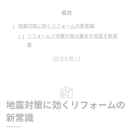
目次
地震対策に効くリフォームの新常識
リフォームで地震対策の基本を見直す新提
案
耐震補強リフォームの効果とその選び方
リフォームによる地震対策の最新動向を解
説
古い住宅の地震対策にリフォームが有効な
理由
地震対策に効くリフォームの
耐震リフォームで家族と住まいを守る方法
家族と住まいを守る耐震補強の選び方
新常識
リフォームで実現する耐震補強のポイント