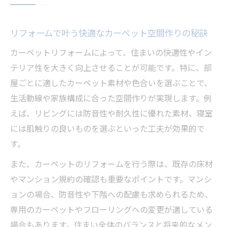
材紹介
自分で挑戦するカーペット張替えの手順と注意
リフォームで叶う快適なカーペット空間作りの秘訣
点
カーペットリフォームによって、住まいの快適性やイン
リフォーム初心者が押さえるカーペット張
テリア性を大きく向上させることが可能です。特に、部
替えの流れ
屋ごとに適したカーペット素材や色合いを選ぶことで、
自分で行うカーペットリフォームの必要道
生活動線や家族構成に合った空間作りが実現します。例
具と準備
えば、リビングには防音性や耐久性に優れた素材、寝室
カーペット張替えDIYで失敗しないための注
には肌触りの良いものを選ぶといった工夫が効果的で
意点
す。
リフォーム時のカーペット剥がし方とコツ
また、カーペットのリフォームを行う際は、既存の床材
自分でできるカーペット敷き込みリフォー
やマンション規約の確認も重要なポイントです。マンシ
ムのポイント
ョンの場合、防音性や下階への配慮も求められるため、
費用相場から考えるリフォーム方法の選び方
専用のカーペットやフローリングへの変更が適している
カーペットリフォーム費用相場の比較と内
場合もあります。住まい全体のバランスと将来的なメン