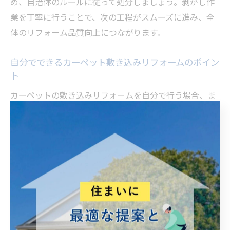
め、自治体のルールに従って処分しましょう。剥がし作
業を丁寧に行うことで、次の工程がスムーズに進み、全
体のリフォーム品質向上につながります。
自分でできるカーペット敷き込みリフォームのポイン
ト
カーペットの敷き込みリフォームを自分で行う場合、ま
ずは部屋のサイズに合わせてカーペットをカットし、敷
き詰める位置をしっかり決めましょう。両面テープや接
着剤を使い、端から順に固定していくことでズレや浮き
を防げます。
敷き込み作業の際は、カーペットのシワやたるみが出な
いよう、ローラーやストレッチャーで均一に伸ばすのが
コツです。特に部屋の角やドア周りは丁寧に仕上げるこ
とで、見た目の美しさと耐久性が向上します。また、敷