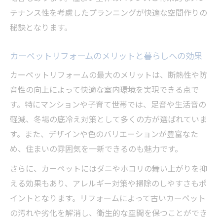
訳
テナンス性を考慮したプランニングが快適な空間作りの
秘訣となります。
リフォーム方法別の費用と選び方のポイン
ト
カーペットリフォームのメリットと暮らしへの効果
6畳部屋のカーペット張替え費用相場を徹底
解説
カーペットリフォームの最大のメリットは、断熱性や防
音性の向上によって快適な室内環境を実現できる点で
業者とDIYで異なるリフォーム費用の特徴
す。特にマンションや子育て世帯では、足音や生活音の
予算内でできるリフォームカーペットの選
軽減、冬場の底冷え対策として多くの方が選ばれていま
択肢
す。また、デザインや色のバリエーションが豊富なた
フローリングへ変えるカーペット撤去のポイン
め、住まいの雰囲気を一新できるのも魅力です。
ト
さらに、カーペットにはダニやホコリの舞い上がりを抑
リフォームでカーペットからフローリング
える効果もあり、アレルギー対策や掃除のしやすさもポ
に変える手順
イントとなります。リフォームによって古いカーペット
フローリングリフォーム時の撤去作業ポイ
の汚れや劣化を解消し、衛生的な空間を保つことができ
ント