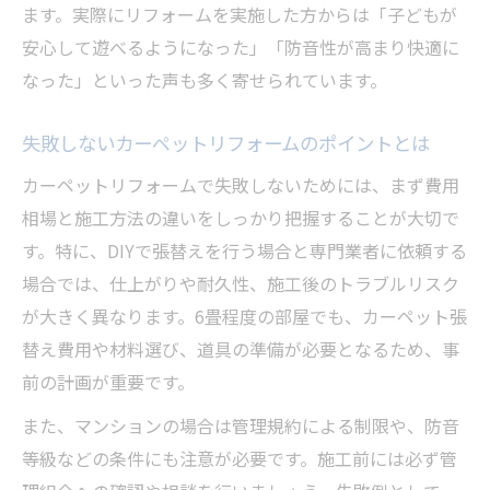
ます。実際にリフォームを実施した方からは「子どもが
カーペット撤去後のフローリング選びの注
安心して遊べるようになった」「防音性が高まり快適に
意点
なった」といった声も多く寄せられています。
リフォーム費用を抑えるためのカーペット
撤去方法
失敗しないカーペットリフォームのポイントとは
DIYで行うカーペットからフローリング変更
カーペットリフォームで失敗しないためには、まず費用
の注意点
相場と施工方法の違いをしっかり把握することが大切で
カーペット張替えは業者とDIYどちらがお得？
す。特に、DIYで張替えを行う場合と専門業者に依頼する
リフォーム費用で比較する業者とDIYの違い
場合では、仕上がりや耐久性、施工後のトラブルリスク
自分でカーペット張替えするメリットとデ
が大きく異なります。6畳程度の部屋でも、カーペット張
メリット
替え費用や材料選び、道具の準備が必要となるため、事
前の計画が重要です。
業者に依頼するカーペットリフォームの安
心感
また、マンションの場合は管理規約による制限や、防音
DIYと業者の費用差とリフォーム満足度を比
等級などの条件にも注意が必要です。施工前には必ず管
較