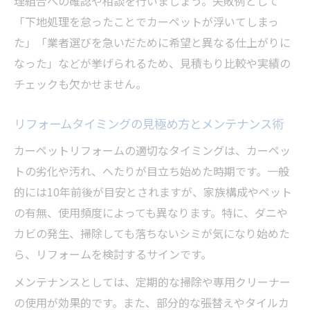
理組合への確認や相談を行いましょう。失敗例として
カーペット張替え業者選びで失敗しない方
「下地処理を怠ったことでカーペットが浮いてしまっ
法
た」「業者選びを急いだために希望と異なる仕上がりに
なった」などが挙げられるため、見積もり比較や実績の
マンションでのカーペットリフォーム事情と規
チェックも欠かせません。
約対策
マンションリフォーム時のカーペット規約
リフォームタイミングの見極め方とメンテナンス術
の確認ポイント
カーペットリフォームの適切なタイミングは、カーペッ
防音や管理規約に配慮したカーペットリフ
トの劣化や汚れ、へたりが目立ち始めた時期です。一般
ォームの実践法
的には10年前後が目安とされますが、家族構成やペット
マンションでカーペット張替えする費用感
の有無、使用頻度によっても異なります。特に、ダニや
と注意点
カビの発生、掃除しても落ちないシミが気になり始めた
DIYでできるマンションカーペットリフォー
ら、リフォームを検討するサインです。
ムのコツ
メンテナンスとしては、定期的な掃除や専用クリーナー
マンション規約に違反しないリフォーム方
の使用が効果的です。また、部分的な張替えやタイルカ
法とは