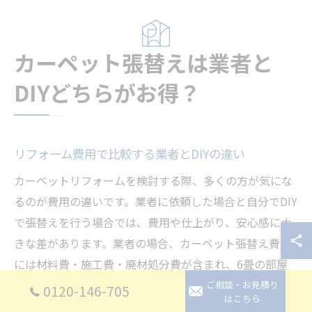
カーペット張替えは業者と
DIYどちらがお得？
リフォーム費用で比較する業者とDIYの違い
カーペットリフォームを検討する際、多くの方が気にな
るのが費用の違いです。業者に依頼した場合と自分でDIY
で張替えを行う場合では、費用や仕上がり、安心感に大
きな差があります。業者の場合、カーペット張替え費用
には材料費・施工費・廃材処分費が含まれ、6畳の部屋
でおおよそ3万円～7万円が相場となります。一方、DIY
ご相談・お見積り
0120-146-705
はこちら
の場合はカーペットの材料費と道具代のみで済み、1万