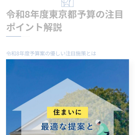
令和8年度東京都予算の注目
ポイント解説
令和8年度予算案の優しい注目施策とは
令和8年度の東京都予算案は、「優しい」視点から都民
の暮らしに寄り添う施策が強調されています。特に高齢
者や子育て世帯、障害のある方への支援策が充実し、生
活の安心感を重視した内容となっています。たとえば、
福祉サービスの拡充や医療費助成の対象拡大が検討され
ており、日常生活に密着したサポートが期待されていま
す。
このような優しい取り組みの背景には、都民一人ひとり