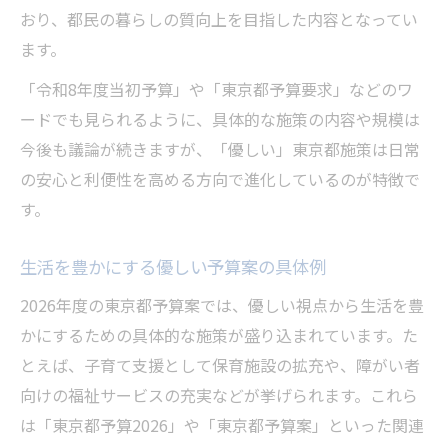
おり、都民の暮らしの質向上を目指した内容となってい
ます。
「令和8年度当初予算」や「東京都予算要求」などのワ
ードでも見られるように、具体的な施策の内容や規模は
今後も議論が続きますが、「優しい」東京都施策は日常
の安心と利便性を高める方向で進化しているのが特徴で
す。
生活を豊かにする優しい予算案の具体例
2026年度の東京都予算案では、優しい視点から生活を豊
かにするための具体的な施策が盛り込まれています。た
とえば、子育て支援として保育施設の拡充や、障がい者
向けの福祉サービスの充実などが挙げられます。これら
は「東京都予算2026」や「東京都予算案」といった関連