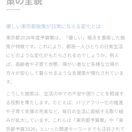
策の全貌
優しい東京都施策が日常に与える変化とは
東京都2026年度予算案は、「優しい」視点を重視した施
策が特徴です。これにより、都民一人ひとりの日常生活
にどのような変化がもたらされるのでしょうか。例え
ば、高齢者や子育て世帯、障がい者など多様な立場の
方々が安心して暮らせるような支援策が強化されていま
す。
こうした施策は、生活の中での不安や困りごとを軽減す
る役割を果たします。たとえば、バリアフリー化の推進
や子育て支援の充実など、毎日の生活に直結する取り組
みが拡大しています。これらは「東京都予算案」や「東
京都予算2026」といった関連キーワードでも注目されて