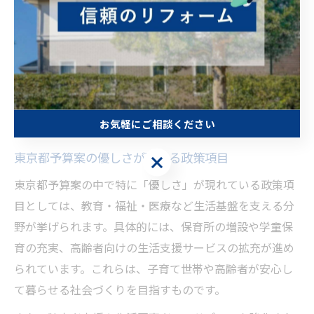
の多様なニーズに応えるという東京都の姿勢が反映され
ています。予算案の策定段階から現場の声を吸い上げ、
実際の生活者目線での課題解決が重視されている点が特
徴です。現場での実例として、地域包括ケアや子育て支
援拠点の整備など、身近な場面で感じられる変化が進め
られています。
お気軽にご相談ください
東京都予算案の優しさが現れる政策項目
お気軽にご相談ください
東京都予算案の中で特に「優しさ」が現れている政策項
目としては、教育・福祉・医療など生活基盤を支える分
野が挙げられます。具体的には、保育所の増設や学童保
育の充実、高齢者向けの生活支援サービスの拡充が進め
られています。これらは、子育て世帯や高齢者が安心し
て暮らせる社会づくりを目指すものです。