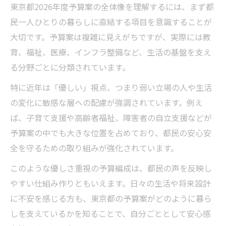
東京都2026年度予算案の全体像を理解するには、まず都
令和8年度予算案の優しい注目施策とは
民一人ひとりの暮らしに直結する項目を意識することが
東京都予算案の優しさが現れる政策項目
大切です。予算案は複雑に見えがちですが、実際には教
優しい視点で解説する注目点の背景
育、福祉、医療、インフラ整備など、生活の基盤を支え
東京都予算2026注目の優しい取り組み
る分野ごとに分類されています。
政策的経費に現れる優しい工夫を解説
特に近年は「優しい」視点、つまり弱い立場の人や生活
Tokyo予算見える化ボードでわかる優しさ
の変化に敏感な層への配慮が強調されています。例え
優しい東京都予算が見える化ボードで判明
ば、子育て支援や高齢者福祉、障害者の自立支援などが
Tokyo予算見える化ボードの優しい使い方
予算案の中でも大きな位置を占めており、都民の安心安
見える化ボードが伝える優しい予算案の魅
全を守るための取り組みが強化されています。
力
このような優しさ重視の予算編成は、都民の声を反映し
東京都予算案の優しさを視覚で理解する方
やすい仕組み作りともいえます。日々の生活や将来設計
法
に不安を感じる方も、東京都の予算案がどのように暮ら
予算見える化ボードで優しい特徴を発見
しを支えているかを知ることで、自分ごととして安心感