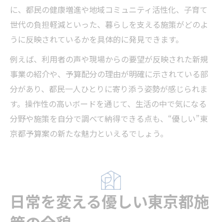
に、都民の健康増進や地域コミュニティ活性化、子育て
世代の負担軽減といった、暮らしを支える施策がどのよ
うに反映されているかを具体的に発見できます。
例えば、利用者の声や現場からの要望が反映された新規
事業の紹介や、予算配分の理由が明確に示されている部
分があり、都民一人ひとりに寄り添う姿勢が感じられま
す。操作性の高いボードを通じて、生活の中で気になる
分野や施策を自分で調べて納得できる点も、“優しい”東
京都予算案の新たな魅力といえるでしょう。
日常を変える優しい東京都施