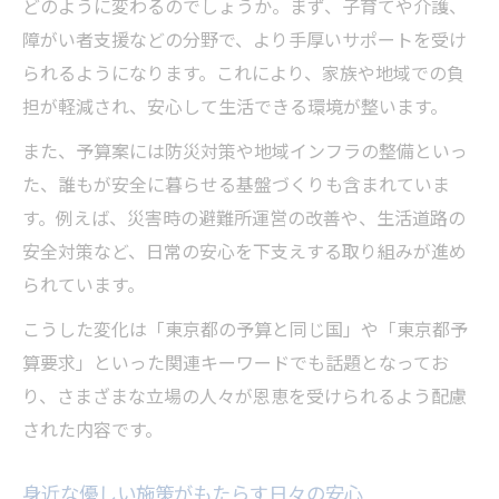
どのように変わるのでしょうか。まず、子育てや介護、
障がい者支援などの分野で、より手厚いサポートを受け
られるようになります。これにより、家族や地域での負
担が軽減され、安心して生活できる環境が整います。
また、予算案には防災対策や地域インフラの整備といっ
た、誰もが安全に暮らせる基盤づくりも含まれていま
す。例えば、災害時の避難所運営の改善や、生活道路の
安全対策など、日常の安心を下支えする取り組みが進め
られています。
こうした変化は「東京都の予算と同じ国」や「東京都予
算要求」といった関連キーワードでも話題となってお
り、さまざまな立場の人々が恩恵を受けられるよう配慮
された内容です。
身近な優しい施策がもたらす日々の安心