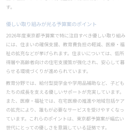
す。
優しい取り組みが光る予算案のポイント
2026年度東京都予算案で特に注目すべき優しい取り組み
には、住まいの確保支援、教育費負担の軽減、医療・福
祉の拡充などが挙げられます。住まいについては、低所
得層や高齢者向けの住宅支援策が強化され、安心して暮
らせる環境づくりが進められています。
教育分野では、給付型奨学金や学用品補助など、子ども
たちの成長を支える優しいサポートが充実しています。
また、医療・福祉では、在宅医療の推進や地域包括ケア
の拡充により、誰もが必要なサービスを受けやすくなっ
ています。これらのポイントは、東京都予算案が幅広い
世代にとっての優しさを意識している証拠です。