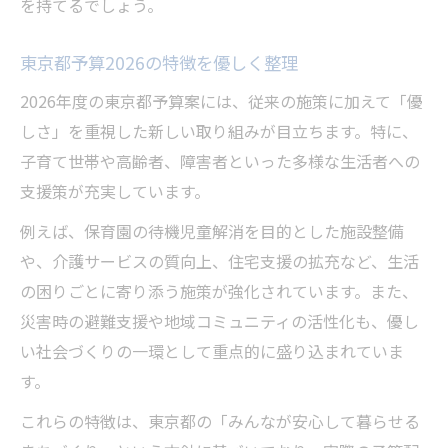
を持てるでしょう。
日常を変える優しい東京都施策の全貌
優しい東京都施策が日常に与える変化とは
東京都予算2026の特徴を優しく整理
生活を豊かにする優しい予算案の具体例
2026年度の東京都予算案には、従来の施策に加えて「優
優しい東京都予算案による暮らしの変化
しさ」を重視した新しい取り組みが目立ちます。特に、
身近な優しい施策がもたらす日々の安心
子育て世帯や高齢者、障害者といった多様な生活者への
優しい予算案が支える生活改善のポイント
支援策が充実しています。
予算案成立はいつ？最新情報と優しい視点
例えば、保育園の待機児童解消を目的とした施設整備
令和8年度予算成立時期と優しさの関係
や、介護サービスの質向上、住宅支援の拡充など、生活
優しい東京都予算案成立までの流れを解説
の困りごとに寄り添う施策が強化されています。また、
最新の予算成立情報を優しい視点で解説
災害時の避難支援や地域コミュニティの活性化も、優し
東京都予算案の優しさと成立タイミング
い社会づくりの一環として重点的に盛り込まれていま
予算成立時期を優しく押さえるポイント
す。
これらの特徴は、東京都の「みんなが安心して暮らせる