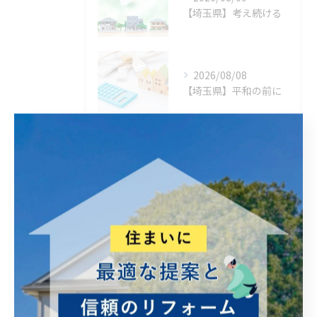
【埼玉県】考え続ける
2026/08/08
【埼玉県】平和の前に
タグ
Tags
違い
暑い
植物
助成金・補助金
雨漏れ
火災保険
予算のこと
線状降水帯
福岡
現在
営繕
高齢者 やさしい
修理
手直し