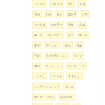
いくなり
いきなり
鋭い
予測
目的
手段
喜び
空梅雨
対応
いい加減
競合他社
簡単
高騰
美しい
紛らわしい
差異
厳しい
未来
気にしない
挑戦
安全
介護
重箱の隅をつつく
細かい
繊細
エルニーニョ
どんなことも
いよいよ
これから
すばらしい
メンテナンスフリー
壊れた
誰も見ていない
究極の選択