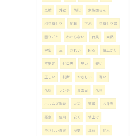
点検
外壁
防犯
家族団らん
相見積もり
配管
下地
見積もり書
困りごと
わからない
台風
自然
宇宙
瓦
きれい
困る
値上がり
不安定
ゼロ円
早い
安い
正しい
判断
やさしい
寒い
花粉
ランチ
真面目
花見
ホルムズ海峡
火災
速報
お弁当
悪意
信用
安く
値上げ
やさしい真実
歴史
注意
他人