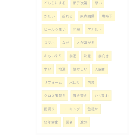
どちらにする
相手次第
悪い
かたい
折れる
原点回帰
戦時下
ビールうまい
発展
学力低下
スマホ
なぜ
人が嫌がる
おもいやり
前進
決意
前向き
争い
地道
懐かしい
入間郡
リフォーム
水回り
内装
クロス張替え
葺き替え
ひび割れ
雨漏り
コーキング
色褪せ
経年劣化
業者
遮熱