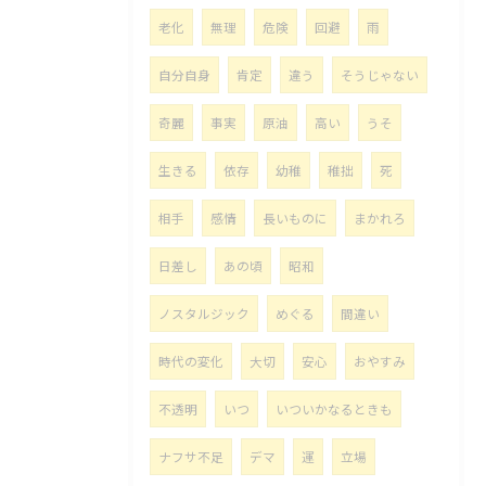
老化
無理
危険
回避
雨
自分自身
肯定
違う
そうじゃない
奇麗
事実
原油
高い
うそ
生きる
依存
幼稚
稚拙
死
相手
感情
長いものに
まかれろ
日差し
あの頃
昭和
ノスタルジック
めぐる
間違い
時代の変化
大切
安心
おやすみ
不透明
いつ
いついかなるときも
ナフサ不足
デマ
運
立場