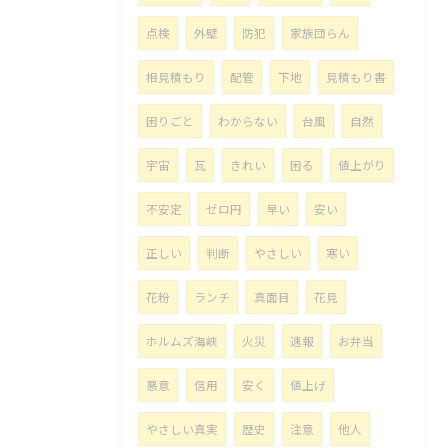
点検
外壁
防犯
家族団らん
相見積もり
配管
下地
見積もり書
困りごと
わからない
台風
自然
宇宙
瓦
きれい
困る
値上がり
不安定
ゼロ円
早い
安い
正しい
判断
やさしい
寒い
花粉
ランチ
真面目
花見
ホルムズ海峡
火災
速報
お弁当
悪意
信用
安く
値上げ
やさしい真実
歴史
注意
他人