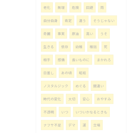
老化
無理
危険
回避
雨
自分自身
肯定
違う
そうじゃない
奇麗
事実
原油
高い
うそ
生きる
依存
幼稚
稚拙
死
相手
感情
長いものに
まかれろ
日差し
あの頃
昭和
ノスタルジック
めぐる
間違い
時代の変化
大切
安心
おやすみ
不透明
いつ
いついかなるときも
ナフサ不足
デマ
運
立場