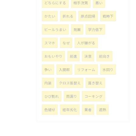
どちらにする
相手次第
悪い
かたい
折れる
原点回帰
戦時下
ビールうまい
発展
学力低下
スマホ
なぜ
人が嫌がる
おもいやり
前進
決意
前向き
争い
入間郡
リフォーム
水回り
内装
クロス張替え
葺き替え
ひび割れ
雨漏り
コーキング
色褪せ
経年劣化
業者
遮熱