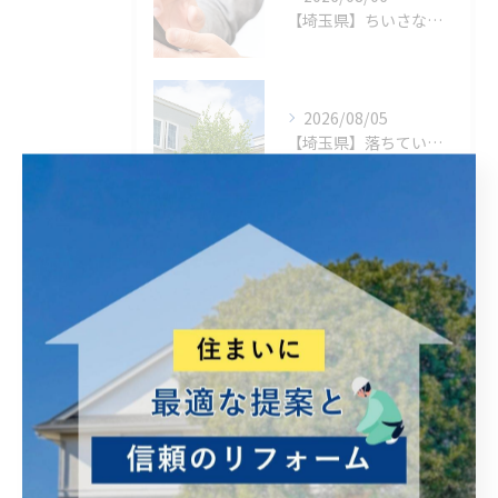
【埼玉県】ちいさな親切
2026/08/05
【埼玉県】落ちているもの
タグ
Tags
違い
暑い
植物
助成金・補助金
雨漏れ
火災保険
予算のこと
線状降水帯
福岡
現在
営繕
高齢者 やさしい
修理
手直し