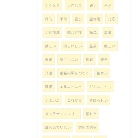
いくなり
いきなり
鋭い
予測
目的
手段
喜び
空梅雨
対応
いい加減
競合他社
簡単
高騰
美しい
紛らわしい
差異
厳しい
未来
気にしない
挑戦
安全
介護
重箱の隅をつつく
細かい
繊細
エルニーニョ
どんなことも
いよいよ
これから
すばらしい
メンテナンスフリー
壊れた
誰も見ていない
究極の選択