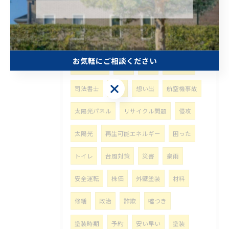
屋根
カバー工法
補助金
突然
壊れる
積乱雲
積雲
悩み事
お気軽にご相談ください
富士山噴火
比較
相続
移転登記
お気軽にご相談ください
司法書士
家族
想い出
航空機事故
太陽光パネル
リサイクル問題
侵攻
太陽光
再生可能エネルギー
困った
トイレ
台風対策
災害
豪雨
安全運転
株価
外壁塗装
材料
修繕
政治
詐欺
噓つき
塗装時期
予約
安い早い
塗装