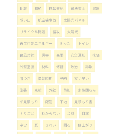
比較
相続
移転登記
司法書士
家族
想い出
航空機事故
太陽光パネル
リサイクル問題
侵攻
太陽光
再生可能エネルギー
困った
トイレ
台風対策
災害
豪雨
安全運転
株価
外壁塗装
材料
修繕
政治
詐欺
噓つき
塗装時期
予約
安い早い
塗装
点検
外壁
防犯
家族団らん
相見積もり
配管
下地
見積もり書
困りごと
わからない
台風
自然
宇宙
瓦
きれい
困る
値上がり