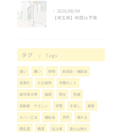
2026/08/04
【埼玉県】時間は平等
タグ
Tags
違い
暑い
植物
助成金・補助金
雨漏れ
火災保険
予算のこと
線状降水帯
福岡
現在
営繕
高齢者 やさしい
修理
手直し
屋根
カバー工法
補助金
突然
壊れる
積乱雲
積雲
悩み事
富士山噴火