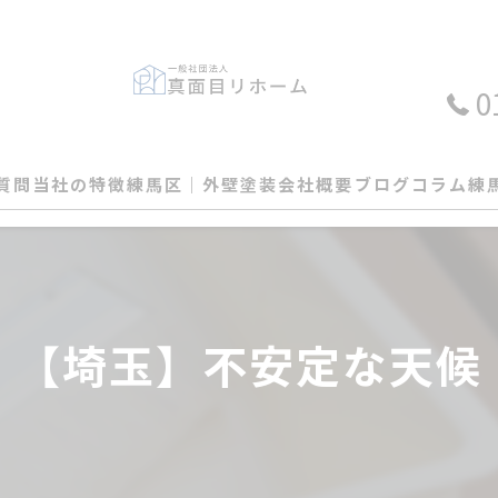
0
質問
当社の特徴
練馬区│外壁塗装
会社概要
ブログ
コラム
練
外壁
屋根
【埼玉】不安定な天候
塗装
瓦
カバー工法