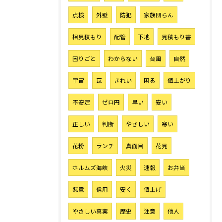
点検
外壁
防犯
家族団らん
相見積もり
配管
下地
見積もり書
困りごと
わからない
台風
自然
宇宙
瓦
きれい
困る
値上がり
不安定
ゼロ円
早い
安い
正しい
判断
やさしい
寒い
花粉
ランチ
真面目
花見
ホルムズ海峡
火災
速報
お弁当
悪意
信用
安く
値上げ
やさしい真実
歴史
注意
他人