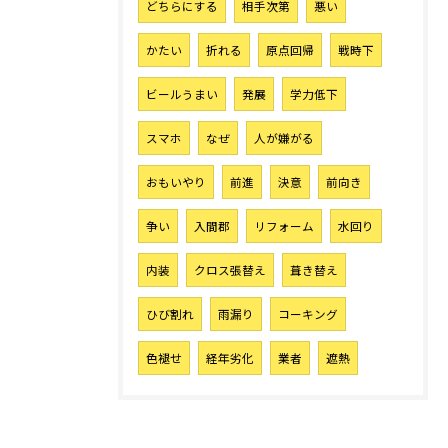
どちらにする
相手次第
悪い
かたい
折れる
原点回帰
戦時下
ビールうまい
発展
学力低下
スマホ
なぜ
人が嫌がる
おもいやり
前進
決意
前向き
争い
入間郡
リフォーム
水回り
内装
クロス張替え
葺き替え
ひび割れ
雨漏り
コーキング
色褪せ
経年劣化
業者
遮熱