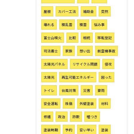
屋根
カバー工法
補助金
突然
壊れる
積乱雲
積雲
悩み事
富士山噴火
比較
相続
移転登記
司法書士
家族
想い出
航空機事故
太陽光パネル
リサイクル問題
侵攻
太陽光
再生可能エネルギー
困った
トイレ
台風対策
災害
豪雨
安全運転
株価
外壁塗装
材料
修繕
政治
詐欺
噓つき
塗装時期
予約
安い早い
塗装