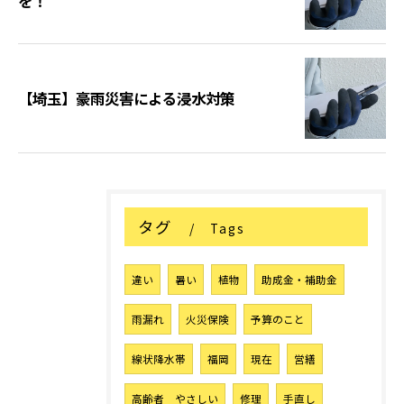
を！
【埼玉】豪雨災害による浸水対策
タグ
Tags
違い
暑い
植物
助成金・補助金
雨漏れ
火災保険
予算のこと
線状降水帯
福岡
現在
営繕
高齢者 やさしい
修理
手直し