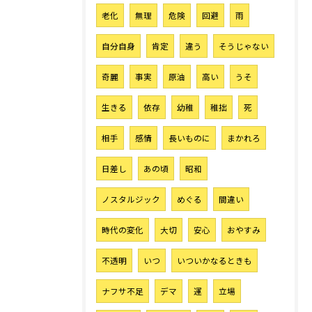
老化
無理
危険
回避
雨
自分自身
肯定
違う
そうじゃない
奇麗
事実
原油
高い
うそ
生きる
依存
幼稚
稚拙
死
お気軽にご相談ください
相手
感情
長いものに
まかれろ
日差し
あの頃
昭和
ノスタルジック
めぐる
間違い
時代の変化
大切
安心
おやすみ
不透明
いつ
いついかなるときも
ナフサ不足
デマ
運
立場