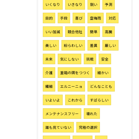
いくなり
いきなり
鋭い
予測
目的
手段
喜び
空梅雨
対応
いい加減
競合他社
簡単
高騰
美しい
紛らわしい
差異
厳しい
未来
気にしない
挑戦
安全
介護
重箱の隅をつつく
細かい
繊細
エルニーニョ
どんなことも
いよいよ
これから
すばらしい
メンテナンスフリー
壊れた
誰も見ていない
究極の選択