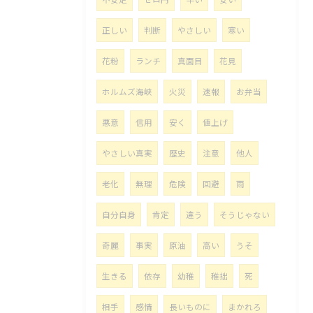
正しい
判断
やさしい
寒い
花粉
ランチ
真面目
花見
ホルムズ海峡
火災
速報
お弁当
悪意
信用
安く
値上げ
やさしい真実
歴史
注意
他人
老化
無理
危険
回避
雨
自分自身
肯定
違う
そうじゃない
奇麗
事実
原油
高い
うそ
生きる
依存
幼稚
稚拙
死
相手
感情
長いものに
まかれろ