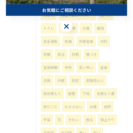
太陽光パネル
リサイクル問題
侵攻
お気軽にご相談ください
太陽光
再生可能エネルギー
困った
お気軽にご相談ください
トイレ
台風対策
災害
豪雨
安全運転
株価
外壁塗装
材料
修繕
政治
詐欺
噓つき
塗装時期
予約
安い早い
塗装
点検
外壁
防犯
家族団らん
相見積もり
配管
下地
見積もり書
困りごと
わからない
台風
自然
宇宙
瓦
きれい
困る
値上がり
不安定
ゼロ円
早い
安い