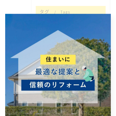
タグ
Tags
違い
暑い
植物
助成金・補助金
雨漏れ
火災保険
予算のこと
線状降水帯
福岡
現在
営繕
高齢者 やさしい
修理
手直し
屋根
カバー工法
補助金
突然
壊れる
積乱雲
積雲
悩み事
富士山噴火
比較
相続
移転登記
司法書士
家族
想い出
航空機事故