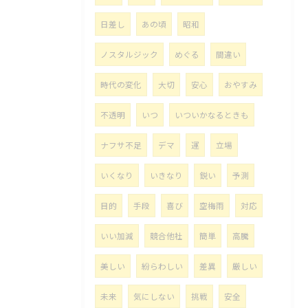
日差し
あの頃
昭和
ノスタルジック
めぐる
間違い
時代の変化
大切
安心
おやすみ
不透明
いつ
いついかなるときも
ナフサ不足
デマ
運
立場
いくなり
いきなり
鋭い
予測
目的
手段
喜び
空梅雨
対応
いい加減
競合他社
簡単
高騰
美しい
紛らわしい
差異
厳しい
未来
気にしない
挑戦
安全