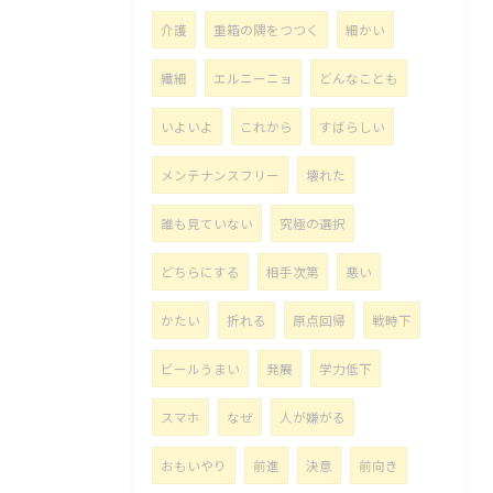
介護
重箱の隅をつつく
細かい
繊細
エルニーニョ
どんなことも
いよいよ
これから
すばらしい
メンテナンスフリー
壊れた
誰も見ていない
究極の選択
どちらにする
相手次第
悪い
かたい
折れる
原点回帰
戦時下
ビールうまい
発展
学力低下
スマホ
なぜ
人が嫌がる
おもいやり
前進
決意
前向き