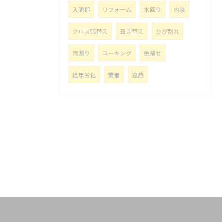
入間郡
リフォーム
水回り
内装
クロス張替え
葺き替え
ひび割れ
雨漏り
コーキング
色褪せ
経年劣化
業者
遮熱