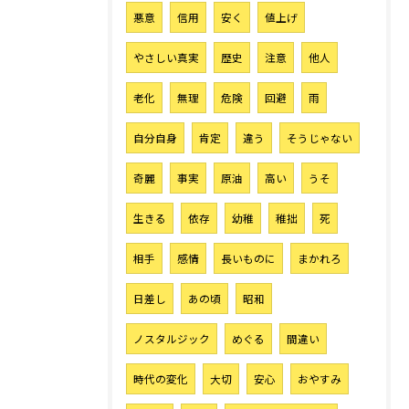
悪意
信用
安く
値上げ
やさしい真実
歴史
注意
他人
老化
無理
危険
回避
雨
自分自身
肯定
違う
そうじゃない
奇麗
事実
原油
高い
うそ
生きる
依存
幼稚
稚拙
死
相手
感情
長いものに
まかれろ
日差し
あの頃
昭和
ノスタルジック
めぐる
間違い
時代の変化
大切
安心
おやすみ