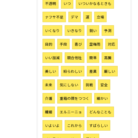
不透明
いつ
いついかなるときも
お気軽にご相談ください
ナフサ不足
デマ
運
立場
いくなり
いきなり
鋭い
予測
目的
手段
喜び
空梅雨
対応
いい加減
競合他社
簡単
高騰
美しい
紛らわしい
差異
厳しい
未来
気にしない
挑戦
安全
介護
重箱の隅をつつく
細かい
繊細
エルニーニョ
どんなことも
いよいよ
これから
すばらしい