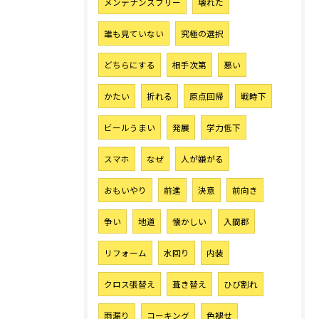
メンテナンスフリー
壊れた
誰も見ていない
究極の選択
どちらにする
相手次第
悪い
かたい
折れる
原点回帰
戦時下
ビールうまい
発展
学力低下
スマホ
なぜ
人が嫌がる
おもいやり
前進
決意
前向き
争い
地道
懐かしい
入間郡
リフォーム
水回り
内装
クロス張替え
葺き替え
ひび割れ
雨漏り
コーキング
色褪せ