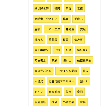
線状降水帯
福岡
現在
営繕
高齢者 やさしい
修理
手直し
屋根
カバー工法
補助金
突然
壊れる
積乱雲
積雲
悩み事
富士山噴火
比較
相続
移転登記
司法書士
家族
想い出
航空機事故
太陽光パネル
リサイクル問題
侵攻
太陽光
再生可能エネルギー
困った
トイレ
台風対策
災害
豪雨
安全運転
株価
外壁塗装
材料