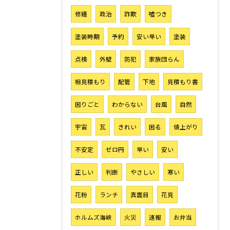
修繕
政治
詐欺
噓つき
塗装時期
予約
安い早い
塗装
点検
外壁
防犯
家族団らん
相見積もり
配管
下地
見積もり書
困りごと
わからない
台風
自然
宇宙
瓦
きれい
困る
値上がり
不安定
ゼロ円
早い
安い
正しい
判断
やさしい
寒い
花粉
ランチ
真面目
花見
ホルムズ海峡
火災
速報
お弁当