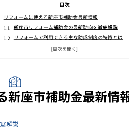
目次
リフォームに使える新座市補助金最新情報
新座市リフォーム補助金の最新動向を徹底解説
リフォームで利用できる主な助成制度の特徴とは
補助金申請で押さえたい実務ポイントと注意点
リフォーム補助金活用で賢く住まいを改善する方法
対象となるリフォーム工事と補助金の条件チェック
着工前に確認すべき助成制度と注意点
リフォーム着工前に助成制度の有無を調べる手順
る新座市補助金最新情
申請前に確認したいリフォーム補助金の条件
工事前申請が必須となる制度の注意ポイント
新座市リフォーム補助金申請での落とし穴対策
徹底解説
リフォーム計画時に知るべき助成金の注意事項