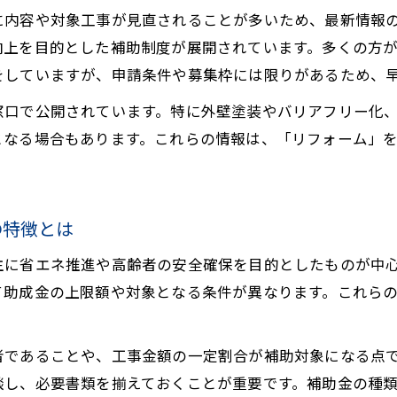
内容や対象工事が見直されることが多いため、最新情報のチ
外壁リフォームで損しない実践的ポイント
上を目的とした補助制度が展開されています。多くの方が
外壁リフォーム時の補助金活用で費用を抑える方法
をしていますが、申請条件や募集枠には限りがあるため、
新座市リフォーム会社選びで重視すべき基準
窓口で公開されています。特に外壁塗装やバリアフリー化
外壁リフォームのトラブル事例とその回避策
となる場合もあります。これらの情報は、「リフォーム」
リフォーム補助金適用範囲と外壁工事の実情
外壁リフォームの見積もり比較で損しないコツ
優良業者を見極めるための比較チェック法
の特徴とは
リフォームで信頼できる業者を見分ける重要ポイン
主に省エネ推進や高齢者の安全確保を目的としたものが中
口コミや実績から優良リフォーム会社を探す方法
て助成金の上限額や対象となる条件が異なります。これら
悪質リフォーム業者の特徴と見抜き方の実践法
リフォーム会社選びでトラブルを防ぐチェック項目
者であることや、工事金額の一定割合が補助対象になる点
新座市リフォーム会社比較で後悔しない業者選定
談し、必要書類を揃えておくことが重要です。補助金の種