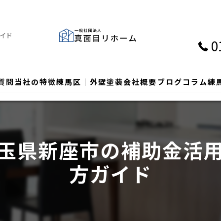
イド
0
質問
当社の特徴
練馬区│外壁塗装
会社概要
ブログ
コラム
練
外壁
屋根
玉県新座市の補助金活
塗装
方ガイド
瓦
カバー工法