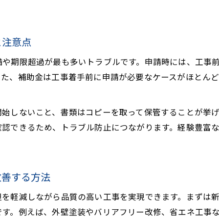
新座市のリフォーム会社選びのコツを伝授
リフォーム会社選びで重視すべき比較ポイント
新座市リフォーム会社の口コミ活用術を紹介
と注意点
実績のあるリフォーム会社の見極め方と注意点
備や期限超過が最も多いトラブルです。申請時には、工事
リフォーム業者選びで失敗しないための工夫
また、補助金は工事着手前に申請が必要なケースがほとん
信頼性を重視したリフォーム会社選定の流れ
補助金を賢く活用し安心の施工を実現する
開始しないこと、書類はコピーを取って保管することが挙
リフォーム補助金の賢い活用で安心施工を実現
確認できるため、トラブル防止につながります。経験豊富
お気軽にご相談ください
お気軽にご相談ください
補助金を利用したリフォームで得られるメリット
申請から施工までのリフォーム計画成功ポイント
補助金活用で満足度が高まるリフォームの進め方
改善する方法
リフォームと補助金の両立で安心住まいを目指す
担を軽減しながら品質の高い工事を実現できます。まずは
です。例えば、外壁塗装やバリアフリー改修、省エネ工事