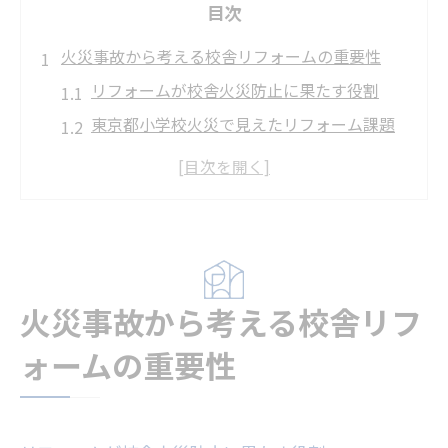
目次
火災事故から考える校舎リフォームの重要性
リフォームが校舎火災防止に果たす役割
東京都小学校火災で見えたリフォーム課題
火災事故から学ぶ校舎リフォームの教訓
老朽校舎の火災リスクとリフォーム対策
リフォームで校舎安全意識を高める方法
老朽校舎の安全対策としてのリフォーム提案
老朽校舎に最適なリフォーム提案の実践
火災事故から考える校舎リフ
リフォームで学校施設の安全を強化する方
ォームの重要性
法
校舎リフォームが防災対策に与える効果
設備老朽化とリフォームの必要性を再認識