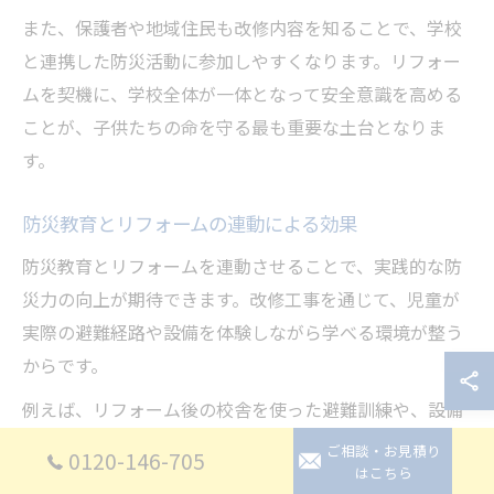
また、保護者や地域住民も改修内容を知ることで、学校
と連携した防災活動に参加しやすくなります。リフォー
ムを契機に、学校全体が一体となって安全意識を高める
ことが、子供たちの命を守る最も重要な土台となりま
す。
防災教育とリフォームの連動による効果
防災教育とリフォームを連動させることで、実践的な防
災力の向上が期待できます。改修工事を通じて、児童が
実際の避難経路や設備を体験しながら学べる環境が整う
からです。
例えば、リフォーム後の校舎を使った避難訓練や、設備
の仕組みを学ぶ授業を行うことで、子供たちは「なぜこ
ご相談・お見積り
0120-146-705
はこちら
の設備が必要なのか」「どのように使うのか」を自分ご