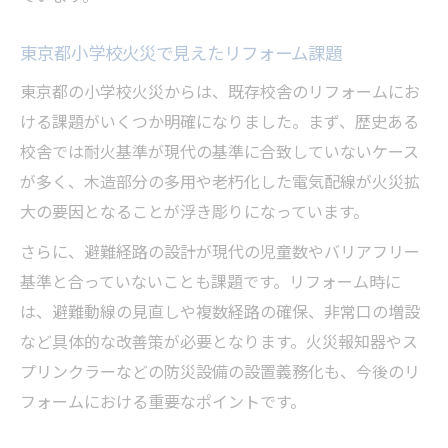
火災事例から学ぶ設備リフォームの重要性
東京都小学校火災で見えたリフォーム課題
設備点検とリフォームが防災につながる理
由
東京都の小学校火災からは、既存校舎のリフォームにお
改修による設備安全性の向上を目指す
ける課題がいくつか明確になりました。まず、歴史ある
校舎では耐火基準が現代の基準に合致していないケース
リフォームを活用した設備管理体制の見直
が多く、木造部分の多用や老朽化した電気配線が火災拡
し
大の要因となることが浮き彫りになっています。
子供たちの安全確保にリフォームがもたらす変
化
さらに、避難経路の設計が現代の児童数やバリアフリー
リフォームが子供たちの安全環境に与える
基準と合っていないことも課題です。リフォーム時に
影響
は、避難動線の見直しや複数経路の確保、非常口の増設
など具体的な改善策が必要となります。火災報知器やス
校舎リフォームで安心の学習環境を実現
プリンクラーなどの防災設備の設置義務化も、今後のリ
子供目線で考えるリフォームの重要ポイン
フォームにおける重要なポイントです。
ト
リフォームが促す学校生活の安全意識向上