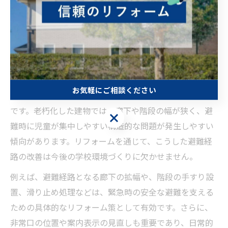
果たす役割
リフォームで避難経路の安全性を向上させる
東京都小学校火災の事例から見えてきた最大の教訓の一
お気軽にご相談ください
つは、校舎内の避難経路の安全性確保が不十分だった点
です。老朽化した建物では、廊下や階段の幅が狭く、避
お気軽にご相談ください
難時に児童が集中しやすい構造的な問題が発生しやすい
傾向があります。リフォームを通じて、こうした避難経
路の改善は今後の学校環境づくりに欠かせません。
例えば、避難経路となる廊下の拡幅や、階段の手すり設
置、滑り止め処理などは、緊急時の安全な避難を支える
ための具体的なリフォーム策として有効です。さらに、
非常口の位置や案内表示の見直しも重要であり、日常的