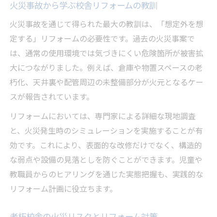
火災事故から学ぶ校舎リフォームの教訓
防災教育とリフォームの連動による効果
火災事故を通じて得られた最大の教訓は、「想定外を想
今後の地域防災強化へ向けた校舎改修のすすめ
定する」リフォームの必要性です。過去の火災事案で
リフォームによる地域防災力向上へのアプ
は、通常の使用環境では気づきにくい危険箇所が被害拡
ローチ
大につながりました。例えば、倉庫や物置スペースの老
校舎改修が地域防災意識に与える影響とは
朽化、天井裏や配管周辺の未整備部分が火元となるケー
リフォームで築く安心の防災拠点づくり
スが報告されています。
地域全体で進める校舎リフォームの意義
リフォームにおいては、専門家による詳細な現地調査
リフォーム推進と連携した防災活動の展開
と、火災発生時のシミュレーションを実施することが有
効です。これにより、表面的な改修だけでなく、構造的
な弱点や設備の見落としを防ぐことができます。児童や
教職員からのヒアリングを通じた実態把握も、実践的な
リフォーム計画に役立ちます。
老朽校舎の火災リスクとリフォーム対策