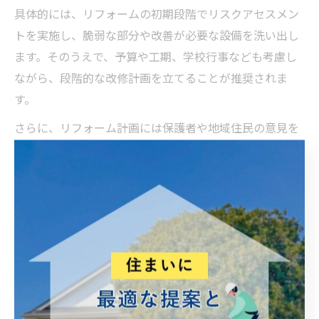
具体的には、リフォームの初期段階でリスクアセスメン
トを実施し、脆弱な部分や改善が必要な設備を洗い出し
ます。そのうえで、予算や工期、学校行事なども考慮し
ながら、段階的な改修計画を立てることが推奨されま
す。
さらに、リフォーム計画には保護者や地域住民の意見を
取り入れることで、より実効性の高い安全対策が可能と
なります。専門家と連携しながら、長期的な視点で校舎
の安全性・快適性を高めるリフォームを進めていきまし
ょう。
避難経路改善へリフォームが