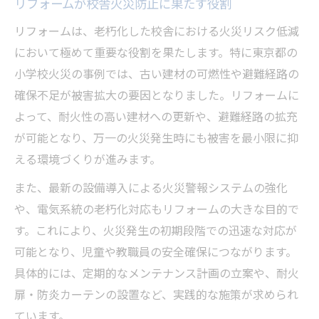
リフォームが校舎火災防止に果たす役割
安全第一のリフォーム計画の考え方
リフォームは、老朽化した校舎における火災リスク低減
避難経路改善へリフォームが果たす役割
において極めて重要な役割を果たします。特に東京都の
リフォームで避難経路の安全性を向上させ
小学校火災の事例では、古い建材の可燃性や避難経路の
る
確保不足が被害拡大の要因となりました。リフォームに
避難経路改善に必要なリフォームのポイン
よって、耐火性の高い建材への更新や、避難経路の拡充
ト
が可能となり、万一の火災発生時にも被害を最小限に抑
火災時の安全な避難を実現するリフォーム
える環境づくりが進みます。
策
また、最新の設備導入による火災警報システムの強化
リフォームで避難動線の確保を徹底する重
や、電気系統の老朽化対応もリフォームの大きな目的で
要性
す。これにより、火災発生の初期段階での迅速な対応が
校舎構造とリフォームによる避難環境の最
可能となり、児童や教職員の安全確保につながります。
適化
具体的には、定期的なメンテナンス計画の立案や、耐火
東京都小学校火災で問われた設備管理と改修
扉・防炎カーテンの設置など、実践的な施策が求められ
リフォームで実現する設備管理の徹底強化
ています。