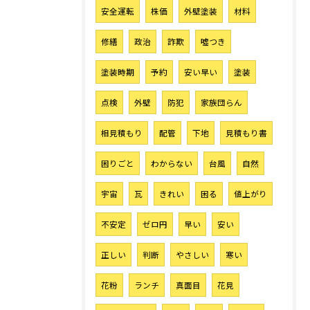
安全運転
株価
外壁塗装
材料
修繕
政治
詐欺
噓つき
塗装時期
予約
安い早い
塗装
点検
外壁
防犯
家族団らん
相見積もり
配管
下地
見積もり書
困りごと
わからない
台風
自然
宇宙
瓦
きれい
困る
値上がり
不安定
ゼロ円
早い
安い
正しい
判断
やさしい
寒い
花粉
ランチ
真面目
花見