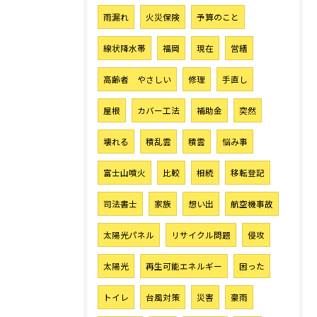
雨漏れ
火災保険
予算のこと
線状降水帯
福岡
現在
営繕
高齢者 やさしい
修理
手直し
屋根
カバー工法
補助金
突然
壊れる
積乱雲
積雲
悩み事
富士山噴火
比較
相続
移転登記
司法書士
家族
想い出
航空機事故
太陽光パネル
リサイクル問題
侵攻
太陽光
再生可能エネルギー
困った
トイレ
台風対策
災害
豪雨