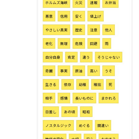
ホルムズ海峡
火災
速報
お弁当
悪意
信用
安く
値上げ
やさしい真実
歴史
注意
他人
老化
無理
危険
回避
雨
自分自身
肯定
違う
そうじゃない
奇麗
事実
原油
高い
うそ
生きる
依存
幼稚
稚拙
死
相手
感情
長いものに
まかれろ
日差し
あの頃
昭和
ノスタルジック
めぐる
間違い