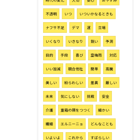
時代の変化
大切
安心
おやすみ
不透明
いつ
いついかなるときも
ナフサ不足
デマ
運
立場
お気軽にご相談ください
いくなり
いきなり
鋭い
予測
目的
手段
喜び
空梅雨
対応
いい加減
競合他社
簡単
高騰
美しい
紛らわしい
差異
厳しい
未来
気にしない
挑戦
安全
介護
重箱の隅をつつく
細かい
繊細
エルニーニョ
どんなことも
いよいよ
これから
すばらしい