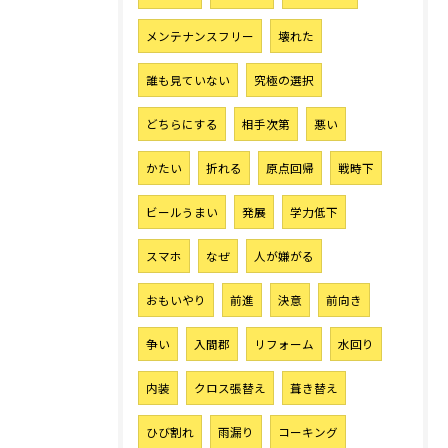
メンテナンスフリー
壊れた
誰も見ていない
究極の選択
どちらにする
相手次第
悪い
かたい
折れる
原点回帰
戦時下
ビールうまい
発展
学力低下
スマホ
なぜ
人が嫌がる
おもいやり
前進
決意
前向き
争い
入間郡
リフォーム
水回り
内装
クロス張替え
葺き替え
ひび割れ
雨漏り
コーキング