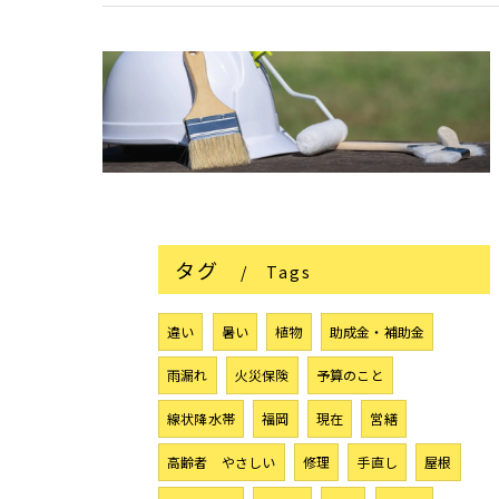
タグ
Tags
違い
暑い
植物
助成金・補助金
雨漏れ
火災保険
予算のこと
線状降水帯
福岡
現在
営繕
高齢者 やさしい
修理
手直し
屋根