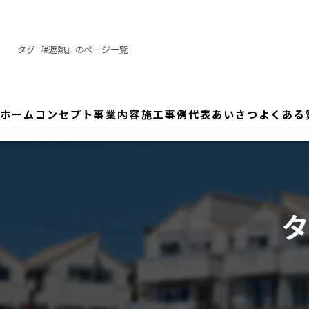
タグ『#遮熱』のページ一覧
ホーム
コンセプト
事業内容
施工事例
代表あいさつ
よくある