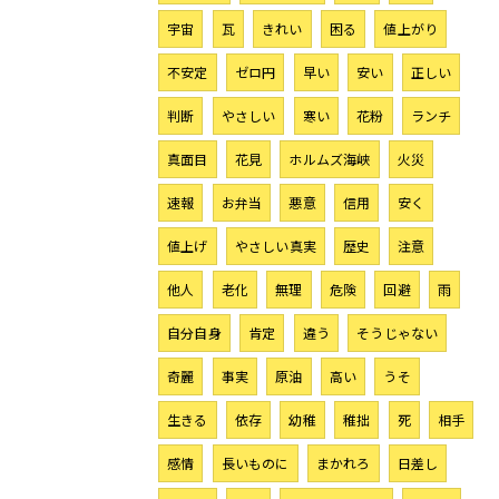
宇宙
瓦
きれい
困る
値上がり
不安定
ゼロ円
早い
安い
正しい
判断
やさしい
寒い
花粉
ランチ
真面目
花見
ホルムズ海峡
火災
速報
お弁当
悪意
信用
安く
値上げ
やさしい真実
歴史
注意
他人
老化
無理
危険
回避
雨
自分自身
肯定
違う
そうじゃない
奇麗
事実
原油
高い
うそ
生きる
依存
幼稚
稚拙
死
相手
感情
長いものに
まかれろ
日差し