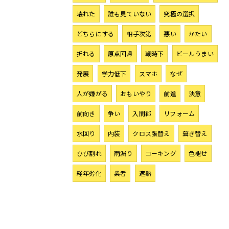
壊れた
誰も見ていない
究極の選択
どちらにする
相手次第
悪い
かたい
折れる
原点回帰
戦時下
ビールうまい
発展
学力低下
スマホ
なぜ
人が嫌がる
おもいやり
前進
決意
前向き
争い
入間郡
リフォーム
水回り
内装
クロス張替え
葺き替え
ひび割れ
雨漏り
コーキング
色褪せ
経年劣化
業者
遮熱