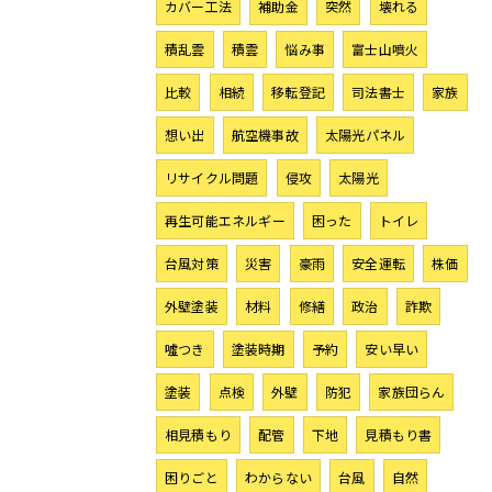
カバー工法
補助金
突然
壊れる
積乱雲
積雲
悩み事
富士山噴火
比較
相続
移転登記
司法書士
家族
想い出
航空機事故
太陽光パネル
リサイクル問題
侵攻
太陽光
再生可能エネルギー
困った
トイレ
台風対策
災害
豪雨
安全運転
株価
外壁塗装
材料
修繕
政治
詐欺
噓つき
塗装時期
予約
安い早い
塗装
点検
外壁
防犯
家族団らん
相見積もり
配管
下地
見積もり書
困りごと
わからない
台風
自然