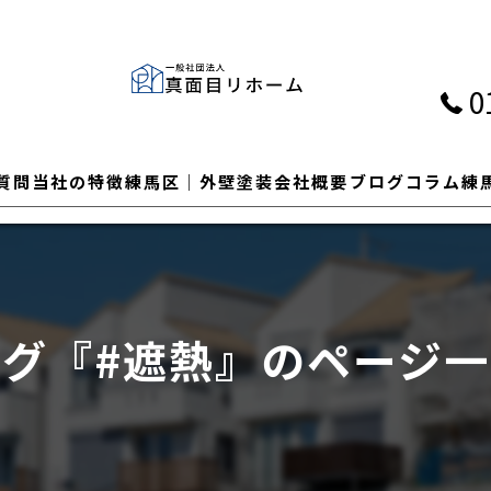
0
質問
当社の特徴
練馬区│外壁塗装
会社概要
ブログ
コラム
練
外壁
屋根
タグ『#遮熱』のページ一
塗装
瓦
カバー工法