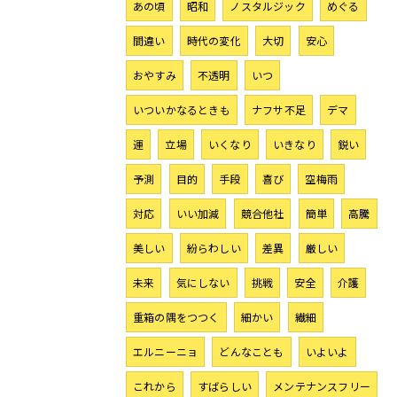
あの頃
昭和
ノスタルジック
めぐる
間違い
時代の変化
大切
安心
おやすみ
不透明
いつ
いついかなるときも
ナフサ不足
デマ
運
立場
いくなり
いきなり
鋭い
予測
目的
手段
喜び
空梅雨
対応
いい加減
競合他社
簡単
高騰
美しい
紛らわしい
差異
厳しい
未来
気にしない
挑戦
安全
介護
重箱の隅をつつく
細かい
繊細
エルニーニョ
どんなことも
いよいよ
これから
すばらしい
メンテナンスフリー