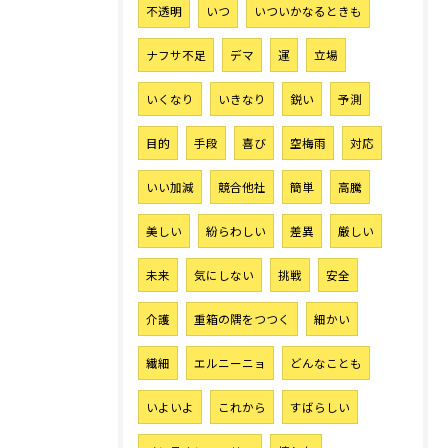
お気軽にご相談ください
不透明
いつ
いついかなるときも
ナフサ不足
デマ
運
立場
いくなり
いきなり
鋭い
予測
目的
手段
喜び
空梅雨
対応
いい加減
競合他社
簡単
高騰
美しい
紛らわしい
差異
厳しい
未来
気にしない
挑戦
安全
介護
重箱の隅をつつく
細かい
繊細
エルニーニョ
どんなことも
いよいよ
これから
すばらしい