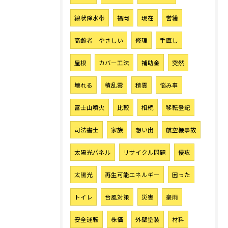
線状降水帯
福岡
現在
営繕
高齢者 やさしい
修理
手直し
屋根
カバー工法
補助金
突然
壊れる
積乱雲
積雲
悩み事
富士山噴火
比較
相続
移転登記
司法書士
家族
想い出
航空機事故
太陽光パネル
リサイクル問題
侵攻
太陽光
再生可能エネルギー
困った
トイレ
台風対策
災害
豪雨
安全運転
株価
外壁塗装
材料