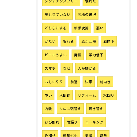
メンテナンスフリー
壊れた
誰も見ていない
究極の選択
どちらにする
相手次第
悪い
かたい
折れる
原点回帰
戦時下
ビールうまい
発展
学力低下
スマホ
なぜ
人が嫌がる
おもいやり
前進
決意
前向き
争い
入間郡
リフォーム
水回り
内装
クロス張替え
葺き替え
ひび割れ
雨漏り
コーキング
色褪せ
経年劣化
業者
遮熱