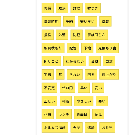
修繕
政治
詐欺
噓つき
塗装時期
予約
安い早い
塗装
点検
外壁
防犯
家族団らん
相見積もり
配管
下地
見積もり書
困りごと
わからない
台風
自然
宇宙
瓦
きれい
困る
値上がり
不安定
ゼロ円
早い
安い
正しい
判断
やさしい
寒い
花粉
ランチ
真面目
花見
ホルムズ海峡
火災
速報
お弁当