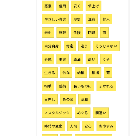
悪意
信用
安く
値上げ
やさしい真実
歴史
注意
他人
老化
無理
危険
回避
雨
自分自身
肯定
違う
そうじゃない
奇麗
事実
原油
高い
うそ
生きる
依存
幼稚
稚拙
死
相手
感情
長いものに
まかれろ
日差し
あの頃
昭和
ノスタルジック
めぐる
間違い
時代の変化
大切
安心
おやすみ