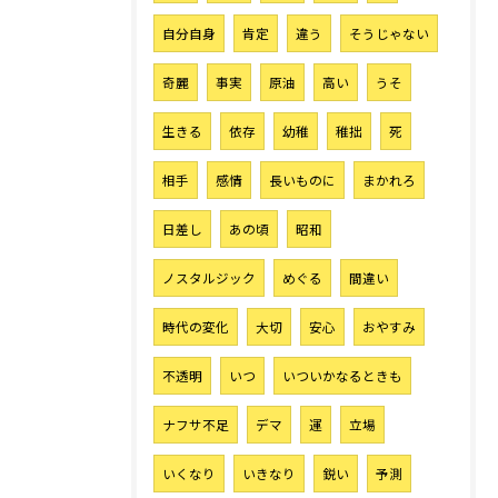
自分自身
肯定
違う
そうじゃない
奇麗
事実
原油
高い
うそ
生きる
依存
幼稚
稚拙
死
相手
感情
長いものに
まかれろ
日差し
あの頃
昭和
ノスタルジック
めぐる
間違い
時代の変化
大切
安心
おやすみ
不透明
いつ
いついかなるときも
ナフサ不足
デマ
運
立場
お気軽にご相談ください
いくなり
いきなり
鋭い
予測