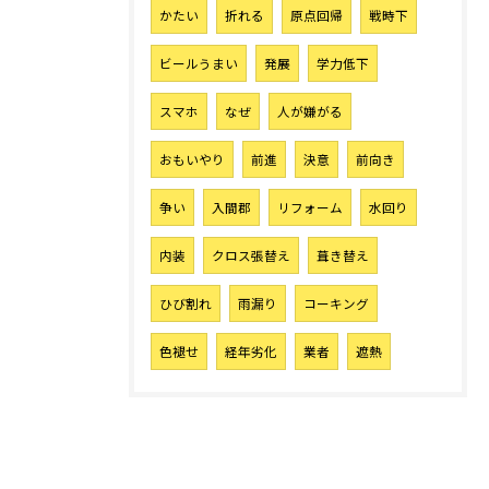
かたい
折れる
原点回帰
戦時下
ビールうまい
発展
学力低下
スマホ
なぜ
人が嫌がる
おもいやり
前進
決意
前向き
争い
入間郡
リフォーム
水回り
内装
クロス張替え
葺き替え
ひび割れ
雨漏り
コーキング
色褪せ
経年劣化
業者
遮熱