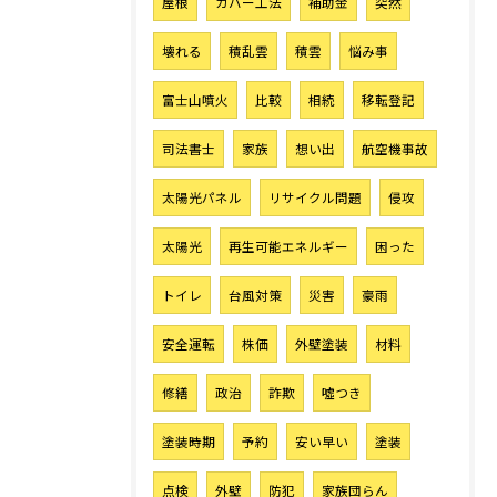
屋根
カバー工法
補助金
突然
壊れる
積乱雲
積雲
悩み事
富士山噴火
比較
相続
移転登記
司法書士
家族
想い出
航空機事故
太陽光パネル
リサイクル問題
侵攻
太陽光
再生可能エネルギー
困った
トイレ
台風対策
災害
豪雨
安全運転
株価
外壁塗装
材料
修繕
政治
詐欺
噓つき
塗装時期
予約
安い早い
塗装
点検
外壁
防犯
家族団らん