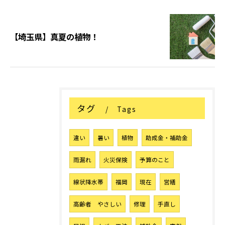
【埼玉県】真夏の植物！
タグ
Tags
違い
暑い
植物
助成金・補助金
雨漏れ
火災保険
予算のこと
線状降水帯
福岡
現在
営繕
高齢者 やさしい
修理
手直し