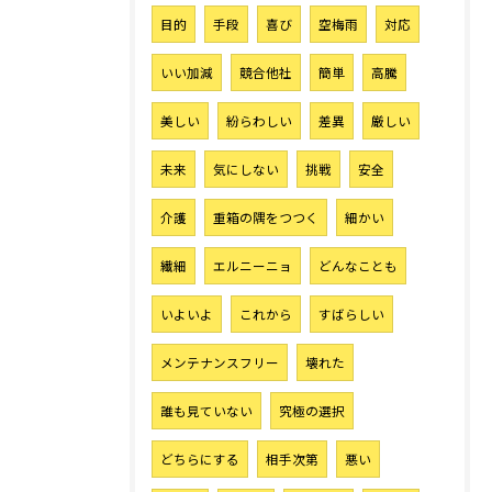
目的
手段
喜び
空梅雨
対応
いい加減
競合他社
簡単
高騰
美しい
紛らわしい
差異
厳しい
未来
気にしない
挑戦
安全
介護
重箱の隅をつつく
細かい
繊細
エルニーニョ
どんなことも
いよいよ
これから
すばらしい
メンテナンスフリー
壊れた
誰も見ていない
究極の選択
どちらにする
相手次第
悪い