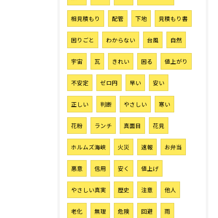
相見積もり
配管
下地
見積もり書
困りごと
わからない
台風
自然
宇宙
瓦
きれい
困る
値上がり
不安定
ゼロ円
早い
安い
正しい
判断
やさしい
寒い
花粉
ランチ
真面目
花見
ホルムズ海峡
火災
速報
お弁当
悪意
信用
安く
値上げ
やさしい真実
歴史
注意
他人
老化
無理
危険
回避
雨