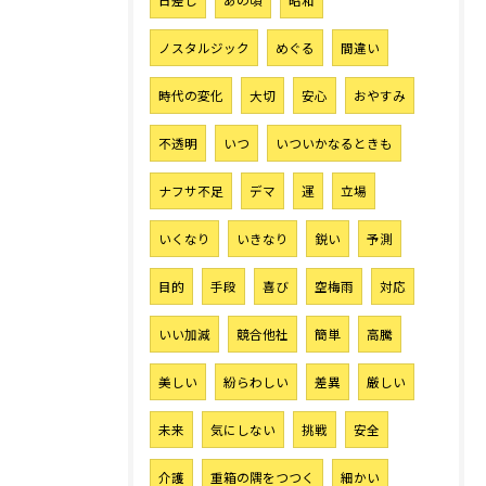
日差し
あの頃
昭和
ノスタルジック
めぐる
間違い
お気軽にご相談ください
時代の変化
大切
安心
おやすみ
不透明
いつ
いついかなるときも
ナフサ不足
デマ
運
立場
いくなり
いきなり
鋭い
予測
目的
手段
喜び
空梅雨
対応
いい加減
競合他社
簡単
高騰
美しい
紛らわしい
差異
厳しい
未来
気にしない
挑戦
安全
介護
重箱の隅をつつく
細かい