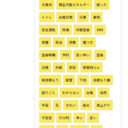
太陽光
再生可能エネルギー
困った
トイレ
台風対策
災害
豪雨
安全運転
株価
外壁塗装
材料
修繕
政治
詐欺
噓つき
塗装時期
予約
安い早い
塗装
点検
外壁
防犯
家族団らん
相見積もり
配管
下地
見積もり書
困りごと
わからない
台風
自然
宇宙
瓦
きれい
困る
値上がり
不安定
ゼロ円
早い
安い