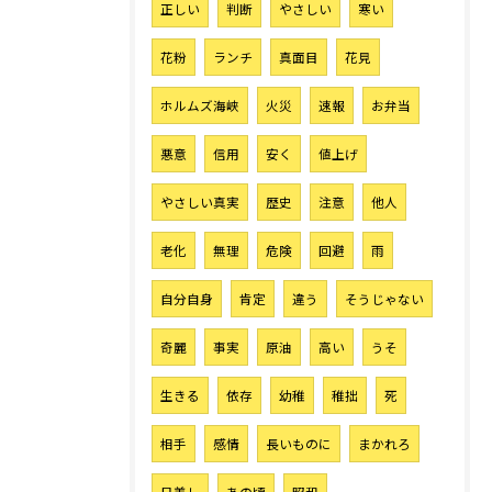
正しい
判断
やさしい
寒い
花粉
ランチ
真面目
花見
ホルムズ海峡
火災
速報
お弁当
悪意
信用
安く
値上げ
やさしい真実
歴史
注意
他人
老化
無理
危険
回避
雨
自分自身
肯定
違う
そうじゃない
奇麗
事実
原油
高い
うそ
生きる
依存
幼稚
稚拙
死
相手
感情
長いものに
まかれろ