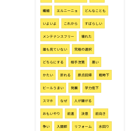
繊細
エルニーニョ
どんなことも
いよいよ
これから
すばらしい
メンテナンスフリー
壊れた
誰も見ていない
究極の選択
どちらにする
相手次第
悪い
かたい
折れる
原点回帰
戦時下
ビールうまい
発展
学力低下
スマホ
なぜ
人が嫌がる
おもいやり
前進
決意
前向き
争い
入間郡
リフォーム
水回り