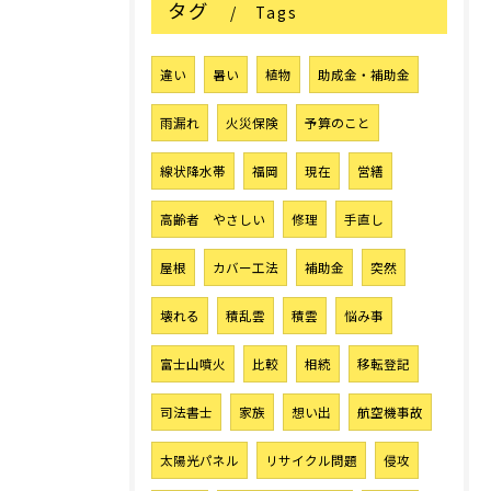
タグ
Tags
違い
暑い
植物
助成金・補助金
雨漏れ
火災保険
予算のこと
線状降水帯
福岡
現在
営繕
高齢者 やさしい
修理
手直し
屋根
カバー工法
補助金
突然
壊れる
積乱雲
積雲
悩み事
富士山噴火
比較
相続
移転登記
司法書士
家族
想い出
航空機事故
太陽光パネル
リサイクル問題
侵攻