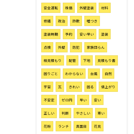
安全運転
株価
外壁塗装
材料
修繕
政治
詐欺
噓つき
塗装時期
予約
安い早い
塗装
点検
外壁
防犯
家族団らん
相見積もり
配管
下地
見積もり書
困りごと
わからない
台風
自然
宇宙
瓦
きれい
困る
値上がり
不安定
ゼロ円
早い
安い
正しい
判断
やさしい
寒い
花粉
ランチ
真面目
花見