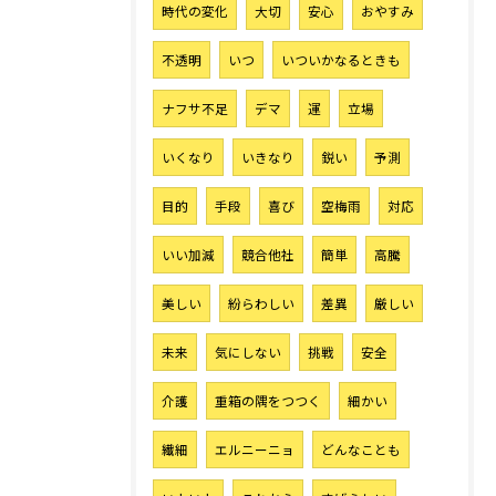
時代の変化
大切
安心
おやすみ
お気軽にご相談ください
不透明
いつ
いついかなるときも
ナフサ不足
デマ
運
立場
いくなり
いきなり
鋭い
予測
目的
手段
喜び
空梅雨
対応
いい加減
競合他社
簡単
高騰
美しい
紛らわしい
差異
厳しい
未来
気にしない
挑戦
安全
介護
重箱の隅をつつく
細かい
繊細
エルニーニョ
どんなことも