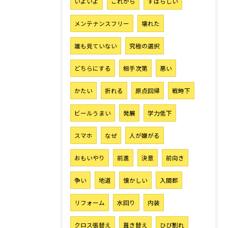
いよいよ
これから
すばらしい
メンテナンスフリー
壊れた
誰も見ていない
究極の選択
どちらにする
相手次第
悪い
かたい
折れる
原点回帰
戦時下
ビールうまい
発展
学力低下
スマホ
なぜ
人が嫌がる
おもいやり
前進
決意
前向き
争い
地道
懐かしい
入間郡
リフォーム
水回り
内装
クロス張替え
葺き替え
ひび割れ