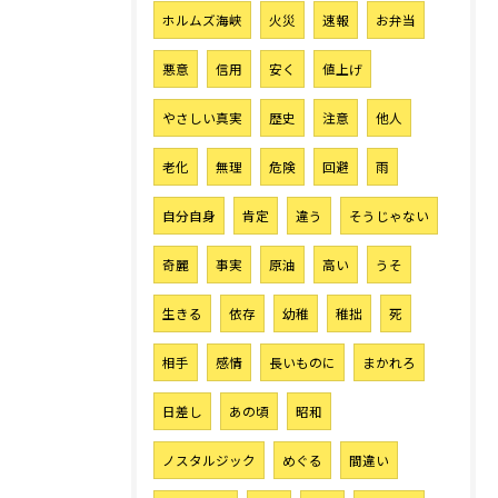
ホルムズ海峡
火災
速報
お弁当
悪意
信用
安く
値上げ
やさしい真実
歴史
注意
他人
老化
無理
危険
回避
雨
自分自身
肯定
違う
そうじゃない
奇麗
事実
原油
高い
うそ
生きる
依存
幼稚
稚拙
死
相手
感情
長いものに
まかれろ
日差し
あの頃
昭和
ノスタルジック
めぐる
間違い