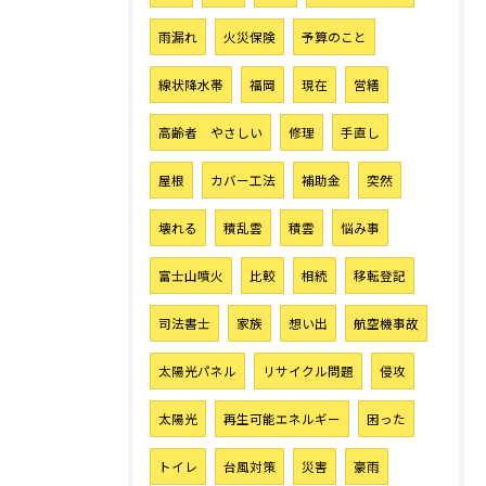
雨漏れ
火災保険
予算のこと
線状降水帯
福岡
現在
営繕
高齢者 やさしい
修理
手直し
屋根
カバー工法
補助金
突然
壊れる
積乱雲
積雲
悩み事
富士山噴火
比較
相続
移転登記
司法書士
家族
想い出
航空機事故
太陽光パネル
リサイクル問題
侵攻
太陽光
再生可能エネルギー
困った
トイレ
台風対策
災害
豪雨