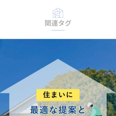
関連タグ
#鋭い
#昭和
#あの頃
#長いものに