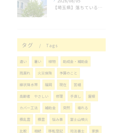
2026/08/05
【埼玉県】落ちているもの
タグ
Tags
違い
暑い
植物
助成金・補助金
雨漏れ
火災保険
予算のこと
線状降水帯
福岡
現在
営繕
高齢者 やさしい
修理
手直し
屋根
カバー工法
補助金
突然
壊れる
積乱雲
積雲
悩み事
富士山噴火
比較
相続
移転登記
司法書士
家族