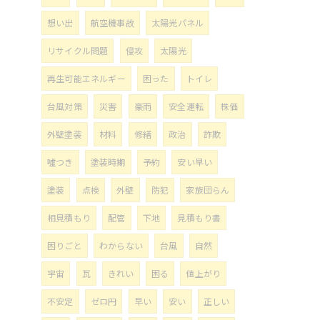
想い出
航空機事故
太陽光パネル
リサイクル問題
侵攻
太陽光
再生可能エネルギー
困った
トイレ
台風対策
災害
豪雨
安全運転
株価
外壁塗装
材料
修繕
政治
詐欺
噓つき
塗装時期
予約
安い早い
塗装
点検
外壁
防犯
家族団らん
相見積もり
配管
下地
見積もり書
困りごと
わからない
台風
自然
宇宙
瓦
きれい
困る
値上がり
不安定
ゼロ円
早い
安い
正しい