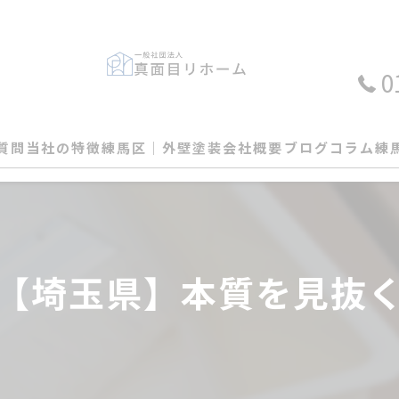
0
質問
当社の特徴
練馬区│外壁塗装
会社概要
ブログ
コラム
練
外壁
屋根
【埼玉県】本質を見抜
塗装
瓦
カバー工法