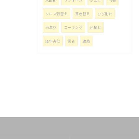
入間郡
リフォーム
水回り
内装
クロス張替え
葺き替え
ひび割れ
雨漏り
コーキング
色褪せ
経年劣化
業者
遮熱