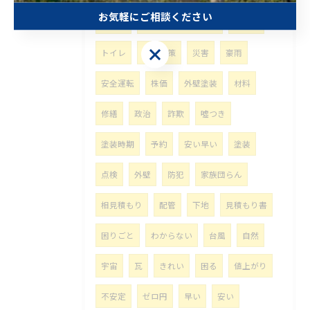
お気軽にご相談ください
太陽光
再生可能エネルギー
困った
お気軽にご相談ください
トイレ
台風対策
災害
豪雨
安全運転
株価
外壁塗装
材料
修繕
政治
詐欺
噓つき
塗装時期
予約
安い早い
塗装
点検
外壁
防犯
家族団らん
相見積もり
配管
下地
見積もり書
困りごと
わからない
台風
自然
宇宙
瓦
きれい
困る
値上がり
不安定
ゼロ円
早い
安い