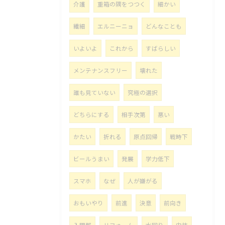
介護
重箱の隅をつつく
細かい
繊細
エルニーニョ
どんなことも
いよいよ
これから
すばらしい
メンテナンスフリー
壊れた
誰も見ていない
究極の選択
どちらにする
相手次第
悪い
かたい
折れる
原点回帰
戦時下
ビールうまい
発展
学力低下
スマホ
なぜ
人が嫌がる
おもいやり
前進
決意
前向き