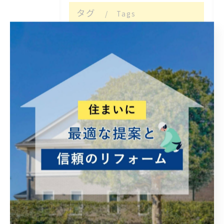
タグ
Tags
違い
暑い
植物
助成金・補助金
雨漏れ
火災保険
予算のこと
線状降水帯
福岡
現在
営繕
高齢者 やさしい
修理
手直し
屋根
カバー工法
補助金
突然
壊れる
積乱雲
積雲
悩み事
富士山噴火
比較
相続
移転登記
司法書士
家族
想い出
航空機事故
太陽光パネル
リサイクル問題
侵攻