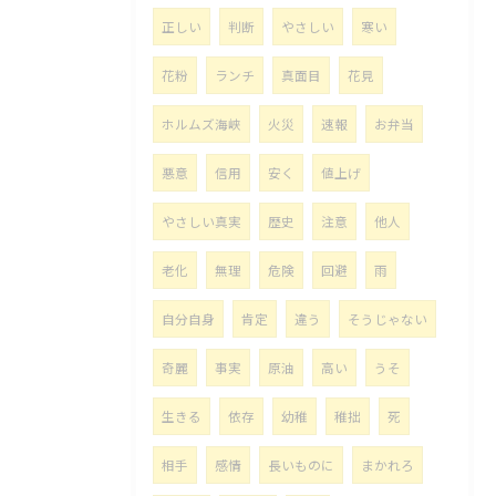
正しい
判断
やさしい
寒い
花粉
ランチ
真面目
花見
ホルムズ海峡
火災
速報
お弁当
悪意
信用
安く
値上げ
やさしい真実
歴史
注意
他人
老化
無理
危険
回避
雨
自分自身
肯定
違う
そうじゃない
奇麗
事実
原油
高い
うそ
生きる
依存
幼稚
稚拙
死
相手
感情
長いものに
まかれろ