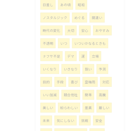
日差し
あの頃
昭和
ノスタルジック
めぐる
間違い
時代の変化
大切
安心
おやすみ
不透明
いつ
いついかなるときも
ナフサ不足
デマ
運
立場
いくなり
いきなり
鋭い
予測
目的
手段
喜び
空梅雨
対応
いい加減
競合他社
簡単
高騰
美しい
紛らわしい
差異
厳しい
未来
気にしない
挑戦
安全