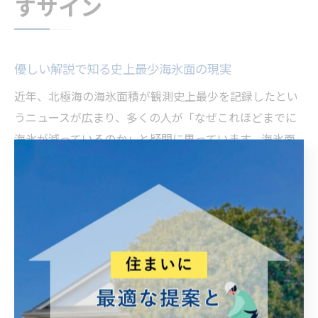
すサイン
優しい解説で知る史上最少海氷面の現実
近年、北極海の海氷面積が観測史上最少を記録したとい
うニュースが広まり、多くの人が「なぜこれほどまでに
海氷が減っているのか」と疑問に思っています。海氷面
積の減少は、地球温暖化の進行と密接に関係しており、
温室効果ガスの増加によって北極圏の気温が上昇し、氷
が溶けやすくなっています。
たとえば、過去数十年の観測データによると、北極の夏
季の海氷面積は1970年代に比べて約半分以下にまで減少
した年もありました。こうした変化は専門家による長期
観測や気象衛星のデータで裏付けられています。これら
の事実は、地球規模の気候変動が現実のものとして進行