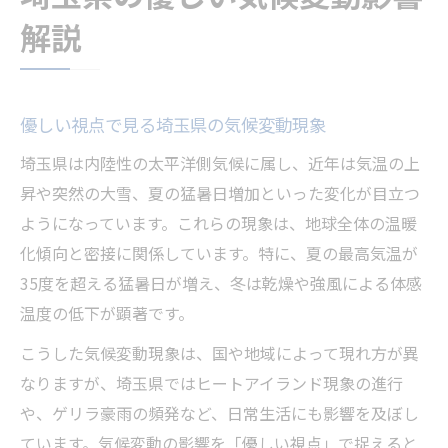
埼玉県の暮らしに優しい変化が現れる理由
解説
優しい変化として感じる気温や降雪の傾向
暮らしを守る優しい気候変動への適応方法
優しい観点で見る埼玉県の気象変動の実感
優しい視点で見る埼玉県の気候変動現象
史上最少海氷面が私たちに示すサイン
埼玉県は内陸性の太平洋側気候に属し、近年は気温の上
優しい解説で知る史上最少海氷面の現実
昇や突然の大雪、夏の猛暑日増加といった変化が目立つ
海氷面積減少が埼玉県に与える優しい影響
ようになっています。これらの現象は、地球全体の温暖
優しい視点で読み解く地球温暖化と海氷面
化傾向と密接に関係しています。特に、夏の最高気温が
史上最少海氷面と優しい暮らしの関係性
35度を超える猛暑日が増え、冬は乾燥や強風による体感
優しい目線で学ぶ海氷減少の地球からの警
温度の低下が顕著です。
告
こうした気候変動現象は、国や地域によって現れ方が異
気候変動と北極海氷減少の深い関係性
なりますが、埼玉県ではヒートアイランド現象の進行
優しい説明でわかる気候変動と海氷減少の
や、ゲリラ豪雨の頻発など、日常生活にも影響を及ぼし
関係
ています。気候変動の影響を「優しい視点」で捉えると