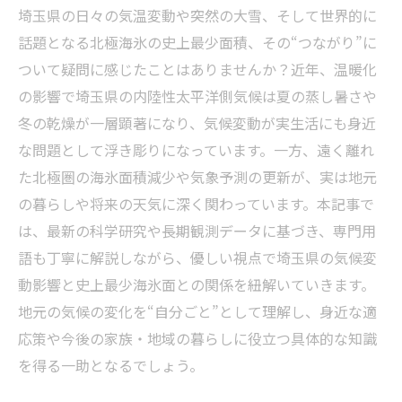
埼玉県の日々の気温変動や突然の大雪、そして世界的に
話題となる北極海氷の史上最少面積、その“つながり”に
ついて疑問に感じたことはありませんか？近年、温暖化
の影響で埼玉県の内陸性太平洋側気候は夏の蒸し暑さや
冬の乾燥が一層顕著になり、気候変動が実生活にも身近
な問題として浮き彫りになっています。一方、遠く離れ
た北極圏の海氷面積減少や気象予測の更新が、実は地元
の暮らしや将来の天気に深く関わっています。本記事で
は、最新の科学研究や長期観測データに基づき、専門用
語も丁寧に解説しながら、優しい視点で埼玉県の気候変
動影響と史上最少海氷面との関係を紐解いていきます。
地元の気候の変化を“自分ごと”として理解し、身近な適
応策や今後の家族・地域の暮らしに役立つ具体的な知識
を得る一助となるでしょう。