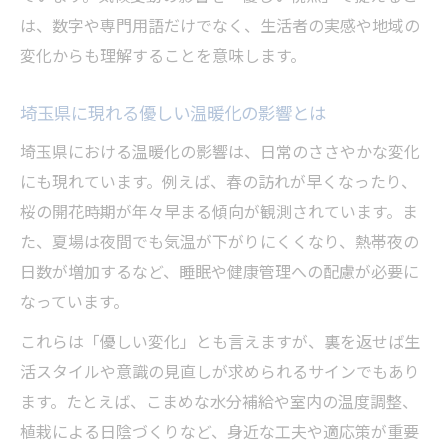
埼玉県から考える優しい北極海氷の減少要
は、数字や専門用語だけでなく、生活者の実感や地域の
因
変化からも理解することを意味します。
優しい観点から見る温室効果ガスと海氷減
埼玉県に現れる優しい温暖化の影響とは
少
気候変動がもたらす優しい海氷減少のメカ
埼玉県における温暖化の影響は、日常のささやかな変化
ニズム
にも現れています。例えば、春の訪れが早くなったり、
桜の開花時期が年々早まる傾向が観測されています。ま
優しい分析で理解する地球規模の影響連鎖
た、夏場は夜間でも気温が下がりにくくなり、熱帯夜の
優しい視点で読み解く温暖化の進行
日数が増加するなど、睡眠や健康管理への配慮が必要に
優しい解釈で知る温暖化の進行パターン
なっています。
埼玉県の優しい視点で温暖化の影響を学ぶ
これらは「優しい変化」とも言えますが、裏を返せば生
優しい説明で理解する温暖化の仕組みと変
活スタイルや意識の見直しが求められるサインでもあり
化
ます。たとえば、こまめな水分補給や室内の温度調整、
温暖化の進行がもたらす優しい暮らしへの
植栽による日陰づくりなど、身近な工夫や適応策が重要
影響