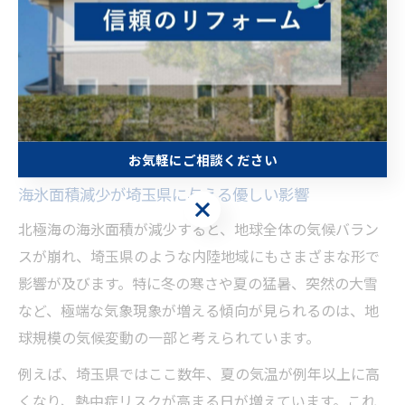
していることを示しています。
この現象は、単に遠い北極地域の話ではなく、私たちの
暮らしや将来の環境にも影響を及ぼす可能性があるた
め、正しく理解し、身近な問題として捉えることが大切
です。
お気軽にご相談ください
海氷面積減少が埼玉県に与える優しい影響
お気軽にご相談ください
北極海の海氷面積が減少すると、地球全体の気候バラン
スが崩れ、埼玉県のような内陸地域にもさまざまな形で
影響が及びます。特に冬の寒さや夏の猛暑、突然の大雪
など、極端な気象現象が増える傾向が見られるのは、地
球規模の気候変動の一部と考えられています。
例えば、埼玉県ではここ数年、夏の気温が例年以上に高
くなり、熱中症リスクが高まる日が増えています。これ