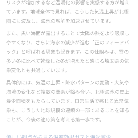
リスクが増加するなど温暖化の影響を実感する方が増え
ています。地球全体で見れば、こうした気温上昇が北極
圏にも波及し、海氷の融解を加速させています。
また、黒い海面が露出することで太陽の熱をより吸収し
やすくなり、さらに海氷の減少が進む「正のフィードバ
ック」と呼ばれる現象も起きます。この仕組みは、雪の
多い冬に比べて乾燥した冬が増えたと感じる埼玉県の気
象変化とも共通しています。
具体的には、気温の上昇・降水パターンの変動・大気や
海流の変化など複数の要素が絡み合い、北極海氷の史上
最少面積をもたらしています。日常生活で感じる異常気
象も、こうした地球規模の連鎖の一部であることを知る
ことが、今後の適応策を考える第一歩です。
優しい観点から見る温室効果ガスと海氷減少