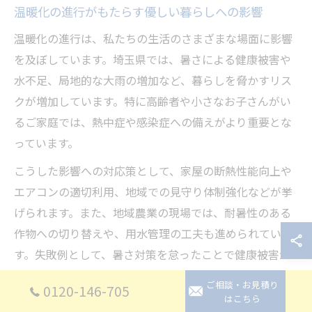
温暖化の進行がもたらす優しい暮らしへの影響
温暖化の進行は、私たちの生活のさまざまな場面に影響
を及ぼしています。埼玉県では、暑さによる健康被害や
水不足、局地的な大雨の増加など、暮らしを脅かすリス
クが増加しています。特に高齢者や小さなお子さんがい
るご家庭では、熱中症や感染症への備えがより重要とな
っています。
こうした影響への対応策として、家屋の断熱性能向上や
エアコンの適切利用、地域での見守り体制強化などが挙
げられます。また、地域農業の現場では、耐暑性のある
作物への切り替えや、用水管理の工夫も進められていま
す。失敗例として、暑さ対策を怠ったことで健康被害が
発生したケースもあり、日常的な備えと意識の向上が求
ご相談・お見積り
0120-146-705
められます。
はこちら