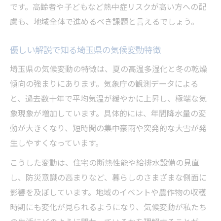
です。高齢者や子どもなど熱中症リスクが高い方への配
優しい目線で追う温暖化の最新動向
慮も、地域全体で進めるべき課題と言えるでしょう。
内陸性気候の特徴と優しい適応策とは
優しい解説で理解する内陸性気候の特徴
優しい解説で知る埼玉県の気候変動特徴
埼玉県の優しい気候に合った適応策を考え
埼玉県の気候変動の特徴は、夏の高温多湿化と冬の乾燥
る
傾向の強まりにあります。気象庁の観測データによる
優しい視点で提案する内陸性気候への対策
と、過去数十年で平均気温が緩やかに上昇し、極端な気
暮らしに優しい内陸性気候の乗り越え方
象現象が増加しています。具体的には、年間降水量の変
動が大きくなり、短時間の集中豪雨や突発的な大雪が発
優しい適応策で守る埼玉県の暮らし
生しやすくなっています。
こうした変動は、住宅の断熱性能や給排水設備の見直
し、防災意識の高まりなど、暮らしのさまざまな側面に
影響を及ぼしています。地域のイベントや農作物の収穫
時期にも変化が見られるようになり、気候変動が私たち