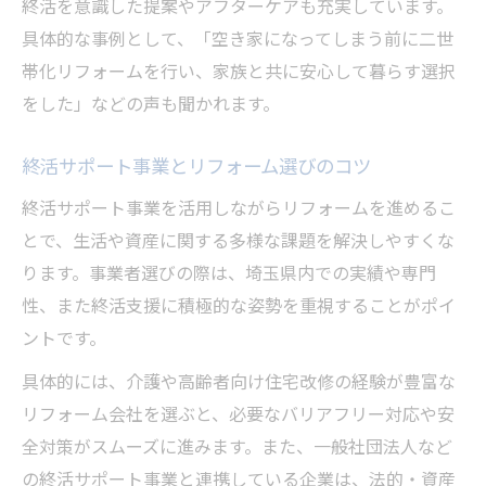
終活を意識した提案やアフターケアも充実しています。
ント
具体的な事例として、「空き家になってしまう前に二世
リフォームで実現するバリアフリー生活
帯化リフォームを行い、家族と共に安心して暮らす選択
バリアフリーリフォームで安心の終活生活
をした」などの声も聞かれます。
を実現
リフォームで叶える暮らしやすい住まいの
終活サポート事業とリフォーム選びのコツ
工夫
終活サポート事業を活用しながらリフォームを進めるこ
終活サポートとリフォームのバリアフリー
とで、生活や資産に関する多様な課題を解決しやすくな
対応
ります。事業者選びの際は、埼玉県内での実績や専門
自治体の終活支援とバリアフリーリフォー
性、また終活支援に積極的な姿勢を重視することがポイ
ムの関係
ントです。
リフォーム業者と進める安全なバリアフリ
具体的には、介護や高齢者向け住宅改修の経験が豊富な
ー計画
リフォーム会社を選ぶと、必要なバリアフリー対応や安
埼玉県で進める暮らしやすい終活準備の秘訣
全対策がスムーズに進みます。また、一般社団法人など
リフォームで始める埼玉県の終活サポート
の終活サポート事業と連携している企業は、法的・資産