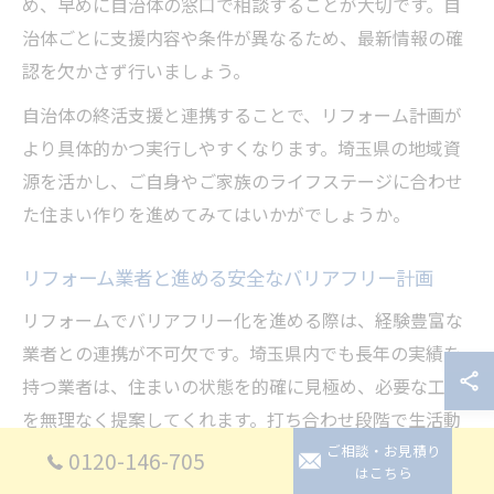
め、早めに自治体の窓口で相談することが大切です。自
治体ごとに支援内容や条件が異なるため、最新情報の確
認を欠かさず行いましょう。
自治体の終活支援と連携することで、リフォーム計画が
より具体的かつ実行しやすくなります。埼玉県の地域資
源を活かし、ご自身やご家族のライフステージに合わせ
た住まい作りを進めてみてはいかがでしょうか。
リフォーム業者と進める安全なバリアフリー計画
リフォームでバリアフリー化を進める際は、経験豊富な
業者との連携が不可欠です。埼玉県内でも長年の実績を
持つ業者は、住まいの状態を的確に見極め、必要な工事
を無理なく提案してくれます。打ち合わせ段階で生活動
線や将来の介護の可能性まで考慮したプランを立てるこ
ご相談・お見積り
0120-146-705
はこちら
とで、失敗や無駄な出費を防ぐことができます。