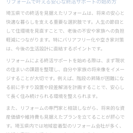
老後の備えに最適なリフォームポイントと
リフォームで叶える安心な終活サポートの始め方
は
埼玉県での終活を見据えたリフォームは、将来の安心と
終活サポートと住まい見直しの連携方法
快適な暮らしを支える重要な選択肢です。人生の節目と
リフォーム活用による将来の負担軽減事例
して住環境を見直すことで、老後の不安や家族への負担
自治体の終活支援と住環境改善のポイント
軽減につながります。特にバリアフリー化や空き家対策
は、今後の生活設計に直結するポイントです。
終活を支える住環境再設計のコツとは
リフォームで叶える終活向け住まい改善術
リフォームによる終活サポートを始める際は、まず現状
の住まいの課題を整理し、自分や家族の将来像をイメー
空き家対策とリフォームの終活サポート活
ジすることが大切です。例えば、階段の昇降が困難にな
用法
る前に手すり設置や段差解消を計画することで、安心し
リフォーム業者選びで気をつけたい終活サ
て長く住み続けられる環境を整えられます。
ポートのポイント
終活サポート事業と連携した住環境再設計
また、リフォームの専門家と相談しながら、将来的な資
の流れ
産価値や維持費も見据えたプランを立てることが肝心で
す。埼玉県内では地域密着型のリフォーム会社が多く、
トラブル回避のためのリフォーム相談ポイ