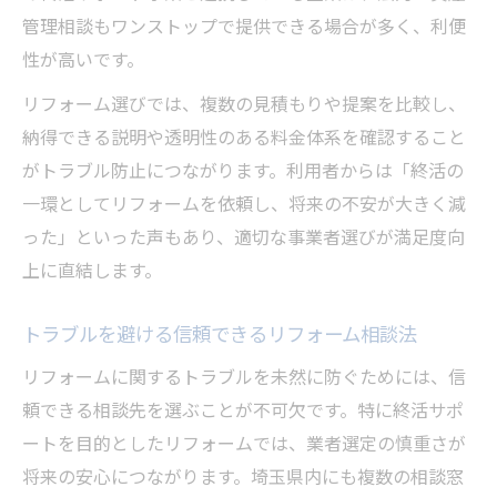
活用法
管理相談もワンストップで提供できる場合が多く、利便
暮らしやすさを重視したリフォーム終活の
性が高いです。
ポイント
リフォーム選びでは、複数の見積もりや提案を比較し、
終活サポート事業とリフォーム相談の進め
納得できる説明や透明性のある料金体系を確認すること
方
がトラブル防止につながります。利用者からは「終活の
自治体支援を活用したリフォーム終活準備
一環としてリフォームを依頼し、将来の不安が大きく減
術
った」といった声もあり、適切な事業者選びが満足度向
リフォームで叶える老後の住まい不安解消
上に直結します。
法
トラブルを避ける信頼できるリフォーム相談法
人生の再設計に役立つリフォーム活用術
リフォームで叶える安心な人生再設計のす
リフォームに関するトラブルを未然に防ぐためには、信
すめ
頼できる相談先を選ぶことが不可欠です。特に終活サポ
ートを目的としたリフォームでは、業者選定の慎重さが
終活サポートとリフォームの効果的な連携
将来の安心につながります。埼玉県内にも複数の相談窓
方法