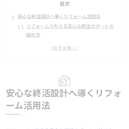
目次
安心な終活設計へ導くリフォーム活用法
リフォームで叶える安心な終活サポートの
始め方
終活サポート事業とリフォーム選びのコツ
トラブルを避ける信頼できるリフォーム相
談法
自治体の終活サポートとリフォームの活用
術
安心な終活設計へ導くリフォ
リフォームで実現する将来の不安軽減策
住まいの見直しが叶える将来の安心感
ーム活用法
リフォームで実現する安心な住まいの終活
設計