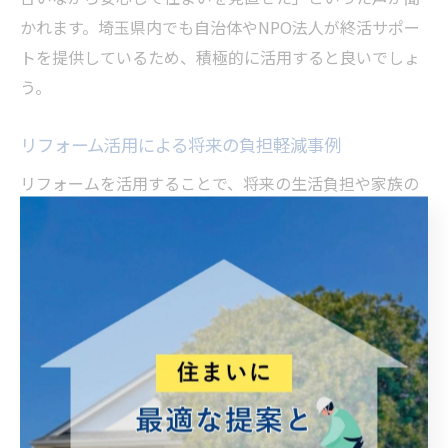
かれます。埼玉県内でも自治体やNPO法人が終活サポー
トを提供しているため、積極的に活用すると良いでしょ
う。
リフォーム活用による将来の負担軽減事例
リフォームを活用することで、将来の生活負担や家族の
不安を大きく軽減できた事例が多数あります。たとえ
ば、築年数の古い住宅でバリアフリー工事を実施した結
果、親の介護が必要になった際にも自宅での介護がスム
ーズに行えたケースがあります。段差の解消や手すりの
設置によって、転倒事故を未然に防げたという具体的な
成果も報告されています。
また、空き家対策として間取りを変更し、賃貸や売却が
しやすい住まいにリフォームした事例もあります。将来