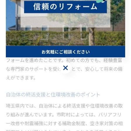
的な住み替えや資産の有効活用を見据えて、家の価値を
維持・向上させることができたと評価されています。リ
フォームによる設備の更新や省エネ対策も、長期的な光
熱費の削減やメンテナンス負担の軽減につながります。
これらの事例に共通するポイントは、専門業者と十分に
相談し、将来の生活設計を明確にしたうえで計画的にリ
お気軽にご相談ください
フォームを進めたことです。初めての方でも、経験豊富
お気軽にご相談ください
な専門家のサポートを受けることで、安心して将来の備
えができます。
自治体の終活支援と住環境改善のポイント
埼玉県内では、自治体による終活支援や住環境改善の取
り組みが進んでいます。市町村によっては、バリアフリ
ー改修や耐震補強に対する補助金制度、空き家対策の相