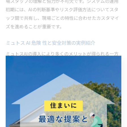
場スタッフの理解と協力が不可欠です。システムの運用
初期には、AIの判断基準やリスク評価方法についてスタ
ッフ間で共有し、現場ごとの特性に合わせたカスタマイ
ズを進めることが重要です。
ミュトス AI 危険 性と安全対策の実例紹介
ミュトスAIの導入により多くのメリットが得られる一方
で、危険性やリスクにも注意が必要です。代表的なリス
クとしては、AIシステム自体の誤作動や外部からのサイ
バー攻撃、データ連携エラーなどが挙げられます。これ
らのリスクを最小限に抑えるため、現場では多層的なセ
キュリティ対策が実施されています。
実際の現場では、AIミュトスの導入前にシステム検証や
サイバー脆弱性評価を行い、問題があれば即座に改善策
を講じています。また、運用開始後も定期的なセキュリ