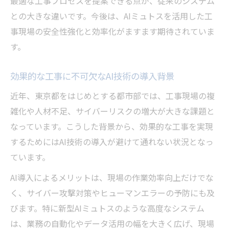
最適な工事プロセスを提案できる点が、従来のシステム
ミュトスAIが牽引する東京都の工事進化
との大きな違いです。今後は、AIミュトスを活用した工
効果的な工事とAIミュトスの今後の展望
事現場の安全性強化と効率化がますます期待されていま
ミュトス 日本が工事現場にもたらす波及効
す。
果
東京都の工事業界で進行中のAI活用事例
効果的な工事に不可欠なAI技術の導入背景
近年、東京都をはじめとする都市部では、工事現場の複
雑化や人材不足、サイバーリスクの増大が大きな課題と
なっています。こうした背景から、効果的な工事を実現
するためにはAI技術の導入が避けて通れない状況となっ
ています。
AI導入によるメリットは、現場の作業効率向上だけでな
く、サイバー攻撃対策やヒューマンエラーの予防にも及
びます。特に新型AIミュトスのような高度なシステム
は、業務の自動化やデータ活用の幅を大きく広げ、現場