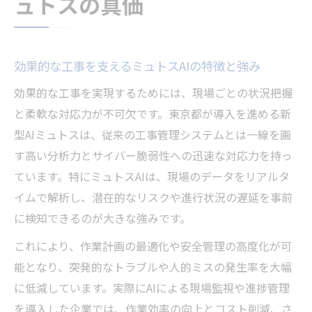
ュトスの真価
東京都で注目のAIミュトスが変える安全対策
東京都の工事現場で進むAIミュトスの安全
対策強化
効果的な工事を支えるミュトスAIの特徴と強み
新型AIミュトス導入がもたらす効果的な工
効果的な工事を実現するためには、現場ごとの状況把握
事管理
と柔軟な対応力が不可欠です。東京都が導入を進める新
サイバー脆弱性に強いミュトスAIの安全性
型AIミュトスは、従来の工事管理システムとは一線を画
検証
す高い分析力とサイバー脆弱性への迅速な対応力を持っ
効果的な工事とミュトスAIのリスク低減効
ています。特にミュトスAIは、現場のデータをリアルタ
果とは
イムで解析し、潜在的なリスクや進行状況の遅延を事前
ミュトス AI 危険 性と安全対策の実例紹介
に検知できるのが大きな強みです。
新型AIのミュトスが実現する工事効率化の最前
これにより、作業計画の最適化や安全管理の高度化が可
線
能となり、突発的なトラブルや人的ミスの発生率を大幅
効果的な工事を支えるミュトスAIの効率化
に低減しています。実際にAIによる現場監視や進捗管理
事例
を導入した企業では、作業効率の向上とコスト削減、さ