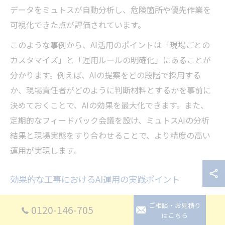
データをミュトスが自動分析し、危険箇所や優先作業を
可視化できた点が評価されています。
このような事例から、AI活用のポイントは「現場ごとの
カスタマイズ」と「運用ルールの明確化」にあることが
分かります。例えば、AIの提案をどの段階で採用する
か、現場責任者がどのように判断材料とするかを事前に
決めておくことで、AIの効果を最大化できます。また、
定期的なフィードバック会議を設け、ミュトスAIの分析
結果と現場実態をすり合わせることで、より精度の高い
運用が実現します。
効果的な工事におけるAI運用の実践ポイント
効果的な工事を実現するためには、AIミュトスを最大限
ご相談・お見積り
0120-146-705
活用する運用ポイントを押さえることが不可欠です。ま
はこちら