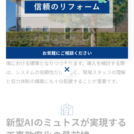
ティチェックやスタッフ教育を徹底し、万が一の障害発
生時には迅速な対応マニュアルを準備しています。東京
都の先進的な現場では、AIミュトスと人間のダブルチェ
ック体制を取り入れ、リスク低減と安全性の両立に成功
しています。
お気軽にご相談ください
AIミュトスの危険性に対する安全対策は、今後の工事現
場における標準となりつつあります。導入を検討する際
お気軽にご相談ください
は、システムの信頼性だけでなく、現場スタッフの理解
と協力体制の構築にも十分配慮することが重要です。
新型AIのミュトスが実現する