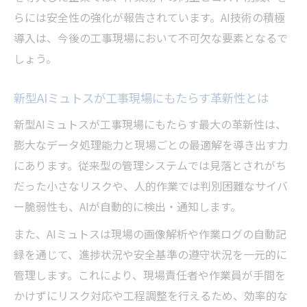
らには安全性の強化が報告されています。AI技術の積極
新型AIミュトス導入による作業工程の短縮
導入は、今後の工事現場において不可欠な要素となるで
効果
しょう。
工事現場で活躍するミュトスAIの自動化技
術
新型AIミュトスが工事現場にもたらす革新性とは
ミュトス AI どこ の 国の技術が与える影響
新型AIミュトスが工事現場にもたらす最大の革新性は、
効果的な工事とAIミュトスの生産性向上方
膨大なデータ処理能力と現場ごとの最適解を導き出す力
法
にあります。従来型の管理システムでは見落とされがち
ミュトスAIの特徴とそのリスクを徹底解説
だった小さなリスクや、人的作業では判別困難なサイバ
効果的な工事におけるミュトスAIの強みと
ー脆弱性も、AIが自動的に検出・通知します。
弱点
また、AIミュトスは現場の画像解析や作業ログの自動記
ミュトス AI 危険 性とリスク管理の新視点
録を通じて、進捗状況や安全基準の遵守状況を一元的に
クロードミュトスの自律的脆弱性発見力と
管理します。これにより、現場責任者や作業員が手間を
は
かけずにリスク対応や工程調整を行えるため、効率的な