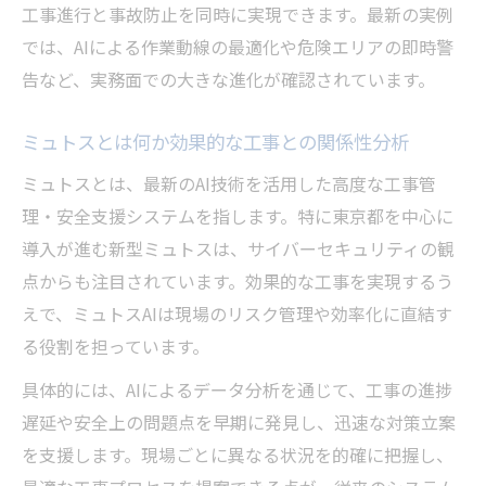
効果的な工事現場でのAIリスク対策事例
工事進行と事故防止を同時に実現できます。最新の実例
ミュトスとは何か実際の導入リスクと安全
では、AIによる作業動線の最適化や危険エリアの即時警
策
告など、実務面での大きな進化が確認されています。
効果的な工事に不可欠なAIの最新運用事例
ミュトスとは何か効果的な工事との関係性分析
効果的な工事を実現するAIミュトスの運用
事例
ミュトスとは、最新のAI技術を活用した高度な工事管
工事現場でのミュトスAI活用の成果と課題
理・安全支援システムを指します。特に東京都を中心に
導入が進む新型ミュトスは、サイバーセキュリティの観
ミュトス メガバンク導入事例から学ぶ活用
点からも注目されています。効果的な工事を実現するう
ノウハウ
えで、ミュトスAIは現場のリスク管理や効率化に直結す
効果的な工事におけるAI運用の実践ポイン
る役割を担っています。
ト
ミュトス AI ダウンロード後の現場運用実態
具体的には、AIによるデータ分析を通じて、工事の進捗
遅延や安全上の問題点を早期に発見し、迅速な対策立案
今知るべき東京都のAI活用による工事進化
を支援します。現場ごとに異なる状況を的確に把握し、
東京都で進む効果的な工事のAI活用最前線