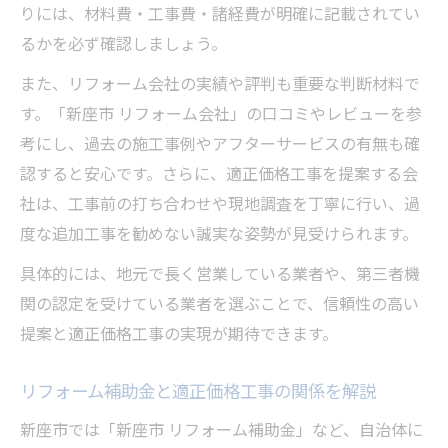
無駄な追加費用を防ぐ適正価格工事の工夫
りには、材料費・工事費・諸経費が明確に記載されてい
補助金利用で実現する適正価格工事のコツ
るかを必ず確認しましょう。
新座市の住まいに適正工事を届けるポイント
また、リフォーム会社の実績や評判も重要な判断材料で
新座市の住まいで適正価格工事を選ぶ際の
す。「新座市 リフォーム会社」の口コミやレビューを参
注意点
考にし、過去の施工事例やアフターサービスの有無も確
適正価格工事がもたらす安心の住まい作り
認すると安心です。さらに、適正価格工事を提案する会
リフォーム補助金と適正価格工事の連携方
社は、工事前の打ち合わせや現地調査を丁寧に行い、過
法
度な追加工事を勧めない誠実な姿勢が見受けられます。
新座市で信頼を得る適正価格工事の事例
具体的には、地元で長く営業している業者や、第三者機
適正価格工事で長く快適な住まいを守る方
関の認定を受けている業者を選ぶことで、信頼性の高い
法
提案と適正価格工事の実現が期待できます。
リフォームで後悔しないための新座市ガイド
リフォーム補助金と適正価格工事の関係を解説
適正価格工事で後悔しないリフォームの進
め方
新座市では「新座市 リフォーム補助金」など、自治体に