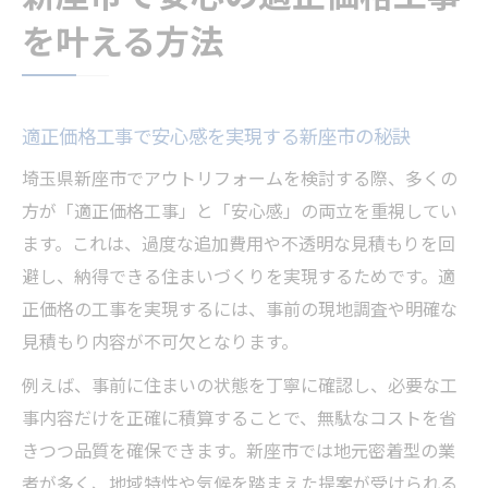
信頼できる工事先と適正価格工事の選び方
を叶える方法
適正価格工事実現のための新座市補助金活用術
新座市リフォーム補助金で適正価格工事を
叶える方法
適正価格工事で安心感を実現する新座市の秘訣
補助金活用で工事費用を抑える賢いリフォ
埼玉県新座市でアウトリフォームを検討する際、多くの
ーム術
方が「適正価格工事」と「安心感」の両立を重視してい
適正価格工事のための補助金申請ポイント
ます。これは、過度な追加費用や不透明な見積もりを回
新座市で使える補助金と適正価格工事のコ
避し、納得できる住まいづくりを実現するためです。適
ツ
正価格の工事を実現するには、事前の現地調査や明確な
補助金対象工事と適正価格工事の違いを知
見積もり内容が不可欠となります。
る
例えば、事前に住まいの状態を丁寧に確認し、必要な工
信頼できる工事先を選ぶ新座市の賢いコツ
事内容だけを正確に積算することで、無駄なコストを省
新座市リフォーム会社の評判と適正価格工
きつつ品質を確保できます。新座市では地元密着型の業
事の見極め
者が多く、地域特性や気候を踏まえた提案が受けられる