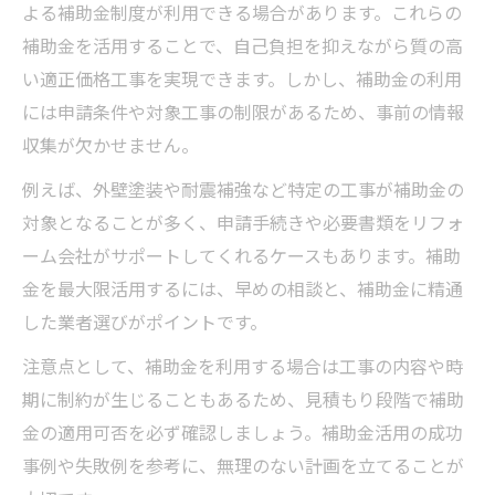
よる補助金制度が利用できる場合があります。これらの
新座市で実践する安心の適正価格工事ガイ
補助金を活用することで、自己負担を抑えながら質の高
ド
い適正価格工事を実現できます。しかし、補助金の利用
悪質業者を避けるための適正価格工事チェ
には申請条件や対象工事の制限があるため、事前の情報
ック法
収集が欠かせません。
補助金と適正価格工事を活かしたリフォー
ム実例
例えば、外壁塗装や耐震補強など特定の工事が補助金の
対象となることが多く、申請手続きや必要書類をリフォ
口コミで探す新座市の適正価格工事のポイ
ーム会社がサポートしてくれるケースもあります。補助
ント
金を最大限活用するには、早めの相談と、補助金に精通
した業者選びがポイントです。
注意点として、補助金を利用する場合は工事の内容や時
期に制約が生じることもあるため、見積もり段階で補助
金の適用可否を必ず確認しましょう。補助金活用の成功
事例や失敗例を参考に、無理のない計画を立てることが