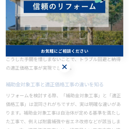
いう利用者の声もあり、慎重な比較が納得のリフォーム
につながります。地元業者の口コミや実績も参考にしま
しょう。
コツとして、補助金申請の際は、工事内容が補助金の要
件を満たしているかを業者と一緒に確認し、見積書や契
約内容に不明点がないかチェックすることが大切です。
お気軽にご相談ください
こうした手間を惜しまないことで、トラブル回避と納得
お気軽にご相談ください
の適正価格工事が実現できます。
補助金対象工事と適正価格工事の違いを知る
リフォームを検討する際、「補助金対象工事」と「適正
価格工事」は混同されがちですが、実は明確な違いがあ
ります。補助金対象工事は自治体が定める基準を満たし
た工事で、例えば耐震補強や省エネ改修などが該当しま