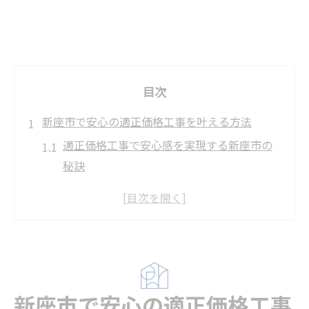
目次
新座市で安心の適正価格工事を叶える方法
適正価格工事で安心感を実現する新座市の
秘訣
新座市のリフォーム会社選びと適正価格工
事の基準
リフォーム補助金と適正価格工事の関係を
解説
悪質業者を見抜く新座市での適正価格工事
新座市で安心の適正価格工事
対策