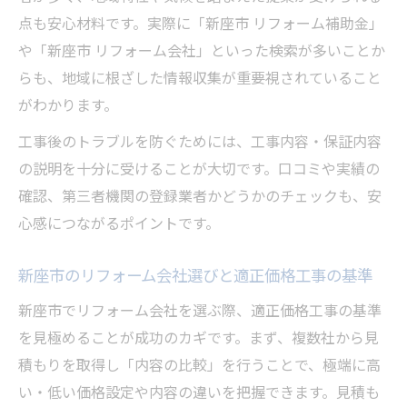
点も安心材料です。実際に「新座市 リフォーム補助金」
適正価格工事を叶える信頼業者の選び方
や「新座市 リフォーム会社」といった検索が多いことか
口コミやレビューで選ぶ適正価格工事の安
らも、地域に根ざした情報収集が重要視されていること
心感
がわかります。
悪質リフォーム業者を避ける適正価格工事
の判断法
工事後のトラブルを防ぐためには、工事内容・保証内容
の説明を十分に受けることが大切です。口コミや実績の
新座市で信頼される適正価格工事の特徴
確認、第三者機関の登録業者かどうかのチェックも、安
費用を抑えて満足リフォームを実現するには
心感につながるポイントです。
適正価格工事でコストを抑えるリフォーム
術
新座市のリフォーム会社選びと適正価格工事の基準
新座市の補助金を活かした満足リフォーム
新座市でリフォーム会社を選ぶ際、適正価格工事の基準
の秘訣
を見極めることが成功のカギです。まず、複数社から見
費用と品質を両立する適正価格工事の選び
積もりを取得し「内容の比較」を行うことで、極端に高
方
い・低い価格設定や内容の違いを把握できます。見積も