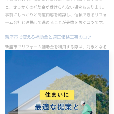
と、せっかくの補助金が受けられない場合もあります。
事前にしっかりと制度内容を確認し、信頼できるリフォ
ーム会社と連携して進めることが失敗を防ぐコツです。
新座市で使える補助金と適正価格工事のコツ
新座市でリフォーム補助金を利用する際は、対象となる
補助金の種類や条件をきちんと理解することが重要で
す。たとえば、耐震改修やバリアフリー化、外壁や屋根
の改修など、自治体ごとに対象工事が細かく定められて
います。これらを把握しておくことで、適正価格での工
事計画が立てやすくなります。
また、見積もりを複数社から取得し、工事内容や価格を
比較検討することで、適正価格工事を見極めることが可
能です。実際に「相見積もりで数十万円の差が出た」と