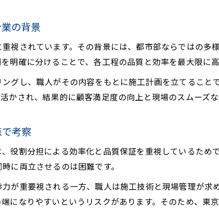
営業向きの人材に必要な資質を考察
リフォーム営業に求められるコミュニケーション力
分業の背景
営業向きの人材が持つべき提案力と傾聴力
に重視されています。その背景には、都市部ならではの多
リフォーム営業で成果を出すための精神的な強さ
割を明確に分けることで、各工程の品質と効率を最大限に
現場経験が営業適性に与える影響を分析
リングし、職人がその内容をもとに施工計画を立てること
リフォーム営業に必要なクレーム対応力とは
が活かされ、結果的に顧客満足度の向上と現場のスムーズな
リフォーム営業の現実とキャリア展望
リフォーム営業の年収相場と報酬体系の実態
点で考察
お気軽にご相談ください
お気軽にご相談ください
未経験からリフォーム営業でキャリアを築く方法
は、役割分担による効率化と品質保証を重視しているため
営業職での成果がキャリアアップに直結する理由
同時に両立させるのは困難です。
リフォーム営業の歩合制が与えるメリットと課題
渉力が重要視される一方、職人は施工技術と現場管理が求
営業と職人のキャリアパスの違いを比較検証
半端になりやすいというリスクがあります。そのため、東