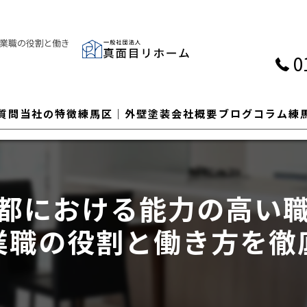
業職の役割と働き
0
質問
当社の特徴
練馬区│外壁塗装
会社概要
ブログ
コラム
練
外壁
屋根
都における能力の高い
塗装
業職の役割と働き方を徹
瓦
カバー工法