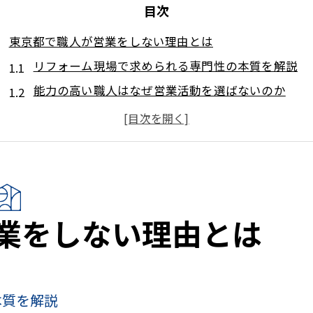
目次
東京都で職人が営業をしない理由とは
リフォーム現場で求められる専門性の本質を解説
能力の高い職人はなぜ営業活動を選ばないのか
東京都のリフォーム現場で重視される分業の背景
職人が営業を兼任しない理由を業界視点で考察
リフォームで品質維持に専念する職人の役割
リフォーム営業の仕事内容を具体解説
リフォーム営業の一日の流れと具体的な業務内容
業をしない理由とは
現地調査からアフターフォローまでの営業プロセス
リフォーム営業が担う提案力とコミュニケーション
見積作成や契約手続きに求められるリフォーム知識
本質を解説
営業職が現場と連携し成果を生み出す秘訣とは