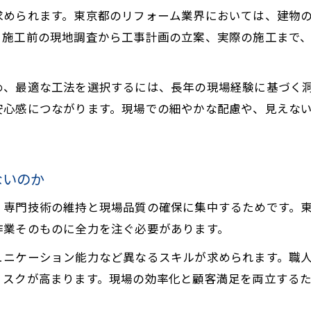
求められます。東京都のリフォーム業界においては、建物
営業職と職人の役割の違いに注目
、施工前の現地調査から工事計画の立案、実際の施工まで
リフォーム業界における営業と職人の役割分担
現場力を支える職人と顧客対応を担う営業の違い
め、最適な工法を選択するには、長年の現場経験に基づく
リフォーム営業と職人の評価基準の違いを解説
安心感につながります。現場での細やかな配慮や、見えな
職人経験が営業に活かされる場面とその限界
役割の違いが生み出すリフォーム現場の強み
高技能職人の働き方が生む現場力
ないのか
リフォーム現場で求められる高技能職人の特徴
、専門技術の維持と現場品質の確保に集中するためです。
専門性が現場力を高めるリフォームの流儀とは
作業そのものに全力を注ぐ必要があります。
営業を担わない職人が高品質施工に注力する理由
ュニケーション能力など異なるスキルが求められます。職
リフォーム現場での職人の判断力と対応力の重要性
リスクが高まります。現場の効率化と顧客満足を両立する
高技能職人がチーム全体に与える影響を考察