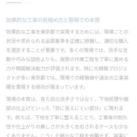
口が達者な職人と実務力のギャップを考察
仕事ができる人とできない人の行動の違い
効果的な工事の見極め方と現場での本質
口下手な職人が現場で信頼される理由とは
職人の口だけでは得られない成果の実例紹
効果的な工事を東京都で実現するためには、現場ごとの
介
状況や求められる品質基準を正確に把握し、適切な職人
を選定することが重要です。多くの現場では、派手な言
東京都で求められる効果的な工事の条件
動や巧みな話術よりも、実際の作業工程を丁寧に進める
東京都の現場で効果的な工事が重視される
力や問題解決能力が評価されます。特に大規模プロジェ
背景
クトが多い東京都では、現場での経験値や過去の工事実
建設業界の未来を左右する効果的な工事と
績を重視する傾向が強まっています。
は
現場の本質は、見た目の派手さではなく、下地処理や細
2026年問題と現場で必要な工事技術の進化
部の仕上げといった「目に見えにくい部分」に現れま
職人の口下手さが評価される東京都の理由
す。例えば、下地を丁寧に整えることで、工事後の耐久
仕事ができない人の特徴と工事品質の差
性や仕上がりの美しさが大きく左右されるケースも少な
仕事ができる人の現場行動と口下手の真価
くありません。こうした細かな工程を省略せず、誠実に