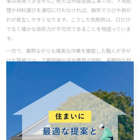
事は実現できません。例えば外壁塗装工事では、下地処
理や材料選びを適切に行わなければ、数年でひびや剥が
れが発生しやすくなります。こうした失敗例は、口だけ
でなく確かな技術力が不可欠であることを物語っていま
す。
一方で、寡黙ながらも確実な作業を徹底した職人が手が
けた現場では、工期短縮や追加費用の抑制、長期的な耐
久性の確保といった成果が得られています。お客様から
は「説明は簡潔でも、仕上がりの良さで納得できた」
「余計な営業トークがなく、誠実に対応してくれた」と
いった声が寄せられることも多く、現場で本当に評価さ
れるのはやはり実務力であることがわかります。