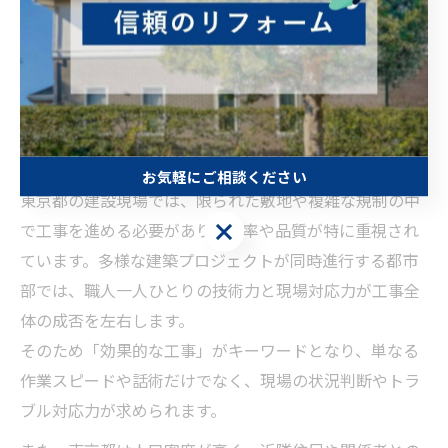
東京都で求められる効果的な
工事の条件
東京都の現場で効果的な工事が重視される背景
お気軽にご相談ください
東京都の建設現場では、限られた敷地や複雑な規制の中
お気軽にご相談ください
で工事を進める必要があり、効率や品質が特に重視され
ています。多様な建築プロジェクトが同時進行する都市
部では、職人一人ひとりの技術力と現場対応力が工事全
体の成否を左右します。
そのため「効果的な工事」がキーワードとなり、単なる
作業スピードや話術だけでなく、現場の状況判断やトラ
ブル対応力が求められます。