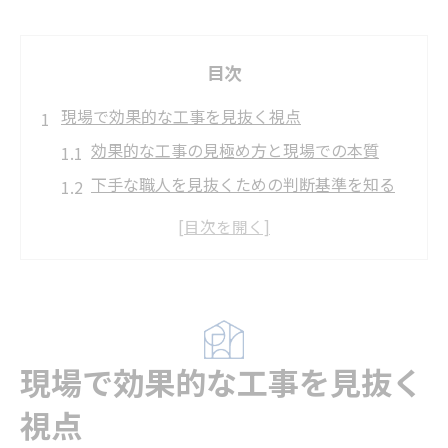
目次
現場で効果的な工事を見抜く視点
効果的な工事の見極め方と現場での本質
下手な職人を見抜くための判断基準を知る
口だけの職人が生み出す現場リスクの実態
圧倒的にできない人の発言と工事品質の関
係
効果的な工事には職人の誠実さが不可欠な
理由
現場で効果的な工事を見抜く
口が達者な職人より重視される本当の実力
視点
効果的な工事を支える職人の実力と特徴