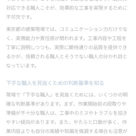
効果的な工事を生む現場行動のポイント
対応できる職人こそが、効果的な工事を実現するために
口下手な職人が発揮する現場での真価とは
不可欠です。
できる人とできない人の現場での視点の違
東京都の建築現場では、コミュニケーション力だけでな
い
く、実務能力や責任感が問われます。工事内容や工程を
職人の出世と現場で評価される力の関係
丁寧に説明しつつも、実際に期待通りの品質を提供でき
仕事ができる基準と口だけ職人の限界
るかが、信頼される職人とそうでない職人の分かれ目と
なっています。
発信力よりも成果重視な現場のリアリティ
効果的な工事に必要な成果重視の姿勢とは
下手な職人を見抜くための判断基準を知る
発信力より成果を重視する現場の理由を解
現場で「下手な職人」を見抜くためには、いくつかの明
明
確な判断基準があります。まず、作業開始前の段取りや
口だけエンジニアと現場での信頼構築の違
準備が不十分な職人は、工事中のミスやトラブルを招き
い
やすい傾向があります。また、やたらと口数が多く、作
職人の口下手さが安全や品質に与える影響
業内容よりも自分の実績や知識を強調する場合も注意が
成果重視な工事現場で求められる人材像