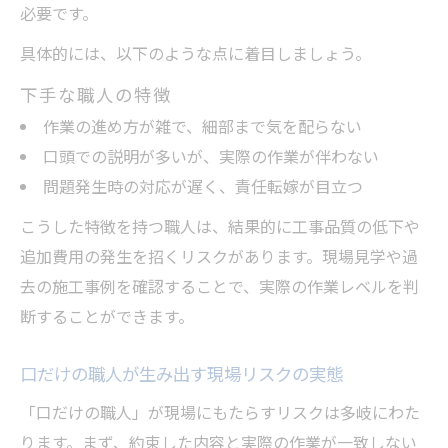
必要です。
口だけでなく実践力が問われる工事の真髄
具体的には、以下のような点に着目しましょう。
効果的な工事には実践力が不可欠な理由と
下手な職人の特徴
は
作業の進め方が雑で、細部まで気を配らない
職人の実践力が現場成果を左右する要因解
口頭での説明が多いが、実際の作業が伴わない
説
問題発生時の対応が遅く、責任転嫁が目立つ
口だけ職人と実践力重視の評価軸の違い
こうした特徴を持つ職人は、結果的に工事品質の低下や
工事現場で実力が試される瞬間とその背景
追加費用の発生を招くリスクがあります。現場見学や過
実践力が評価される工事の現実的な事例紹
去の施工事例を確認することで、実際の作業レベルを判
介
断することができます。
口だけの職人が生み出す現場リスクの実態
「口だけの職人」が現場にもたらすリスクは多岐にわた
ります。まず、約束した内容と実際の作業が一致しない