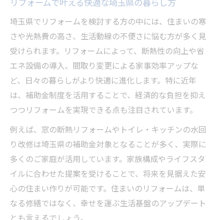
ト
リフォームで叶える快適な埼玉県の暮らし方
埼玉県で評判の良いリフォームの選び方
埼玉県でリフォームを検討する方の中には、住まいの寒
リフォームで家族みんなが快適に過ごすコ
さや光熱費の高さ、生活動線の不便さに悩む方が多く見
ツ
受けられます。リフォームによって、断熱性の向上や省
リフォーム体験談から学ぶ幸せの秘訣
エネ設備の導入、間取り変更による家事効率アップな
ど、日々の暮らしがより快適に進化します。特に近年
補助金活用で叶える理想のリフォーム体験
は、補助金制度を活用することで、経済的な負担を抑え
リフォーム補助金の申請手順と成功ポイン
つつリフォームを実現できる点も注目されています。
ト
例えば、窓の断熱リフォームやトイレ・キッチンの水回
埼玉県のリフォーム補助金を賢く使うコツ
り改修は埼玉県の補助金対象となることが多く、実際に
補助金対象となるリフォーム内容を詳しく
多くのご家庭が活用しています。家族構成やライフスタ
解説
イルに合わせた提案を受けることで、将来を見据えた安
リフォーム実例でわかる補助金の活用法
心の住まい作りが可能です。住まいのリフォームは、単
リフォーム補助金と自己負担軽減のポイン
なる修繕ではなく、幸せを運ぶ生活基盤のアップデート
ト
とも言えるでしょう。