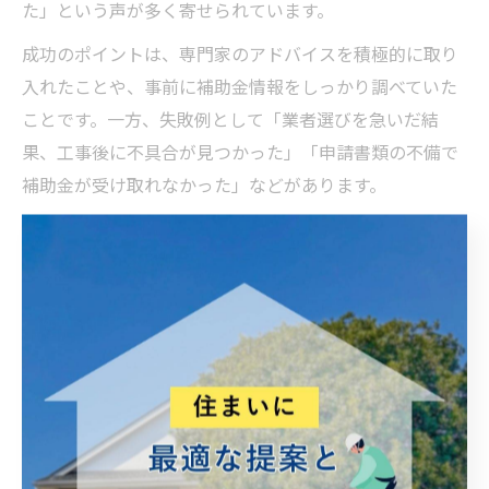
た」という声が多く寄せられています。
成功のポイントは、専門家のアドバイスを積極的に取り
入れたことや、事前に補助金情報をしっかり調べていた
ことです。一方、失敗例として「業者選びを急いだ結
果、工事後に不具合が見つかった」「申請書類の不備で
補助金が受け取れなかった」などがあります。
これらの体験談から学べるのは、計画的な準備と、信頼
できるプロとの連携の大切さです。家族の幸せを叶える
リフォームのために、まずは情報収集と相談から始めて
みてはいかがでしょうか。
補助金活用で叶える理想のリ