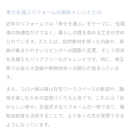
点
幸せを運ぶリフォームの最新トレンドとは
リフォームで後悔しないための事前準備と
近年のリフォームでは「幸せを運ぶ」をテーマに、住環
は
境の快適性だけでなく、暮らしの質を高める工夫が求め
補助金併用で実現する安心リフォームの流
られています。たとえば、自然素材を使った内装や、家
れ
族が集まりやすいリビングへの間取り変更、そして将来
毎日が豊かになるリフォームの実践ヒント
を見据えたバリアフリー化がトレンドです。特に、埼玉
リフォームで暮らしの質が上がる実践アイ
県では省エネ設備や断熱改修への関心が高まっていま
デア
す。
家族が喜ぶリフォームの工夫と工事ポイン
また、コロナ禍以降は在宅ワークスペースの新設や、趣
ト
味を楽しむための空間づくりも人気です。これらは「自
幸せを運ぶリフォーム後の住環境改善例
分らしい幸せ」を追求するリフォームの一例であり、補
リフォーム後の満足度を高める使い方のコ
助金制度を活用することで、より多くの方が実現できる
ツ
ようになっています。
補助金活用で実現するリフォームのメリッ