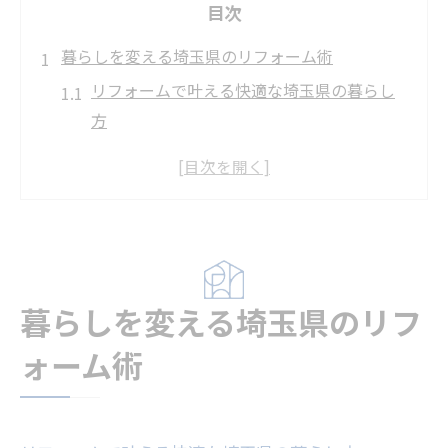
目次
暮らしを変える埼玉県のリフォーム術
リフォームで叶える快適な埼玉県の暮らし
方
埼玉県の住まいに最適なリフォーム事例紹
介
幸せを運ぶリフォームの最新トレンドとは
リフォームで実現する冬の寒さ対策と節約
術
暮らしを変える埼玉県のリフ
補助金情報を活かしたリフォームの進め方
幸せを運ぶ住まい改革のポイント解説
ォーム術
リフォームで幸せを運ぶ住まい作りの基本
補助金を活用したリフォームの安心ポイン