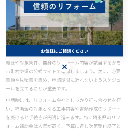
フォーム体験
リフォーム補助金の申請手順と成功ポイント
リフォーム補助金をスムーズに活用するためには、申請
お気軽にご相談ください
手順の理解と事前準備が欠かせません。まず、補助金の
概要や対象条件、自身のリフォーム内容が該当するかを
お気軽にご相談ください
市町村や県の公式サイトで確認しましょう。次に、必要
書類や見積書を集め、申請期限に遅れないようスケジュ
ールを立てることが重要です。
申請時には、リフォーム会社としっかり打ち合わせを行
い、補助金の対象となる工事内容や書類作成のサポート
を受けると手続きが円滑に進みます。特に埼玉県のリフ
ォーム補助金は人気が高く、予算に達し次第受付終了と