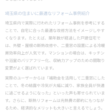
二重窓で始める快適生活と省エネ対策
リフォームで実現する二重窓の快適効果
埼玉県の住まいに最適なリフォーム事例紹介
埼玉県窓リフォーム補助金の最新情報と活
埼玉県内で実際に行われたリフォーム事例を参考にする
用法
ことで、自宅に合った最適な改修方法をイメージしやす
二重窓リフォームで光熱費を賢く節約する
くなります。たとえば、築年数が経過した戸建住宅で
方法
は、外壁・屋根の断熱改修や、二重窓の設置による冷暖
リフォーム業者選びと二重窓の設置ポイン
房効率向上が人気です。マンションの場合は、キッチン
ト
や浴室のバリアフリー化、収納力アップのための間取り
変更がよく選ばれています。
二重窓リフォーム補助金利用の注意事項
自己負担を抑えて安心できる家づくり方法
実際のユーザーからは「補助金を活用して二重窓にした
リフォーム補助金を活用した賢い家づくり
ことで、冬の結露や冷気が大幅に減り、家族全員が快適
戦略
に過ごせるようになった」といった声も寄せられていま
す。さらに、断熱リフォームは光熱費の節約にもつなが
自己負担を抑えるためのリフォーム計画術
るため、経済的なメリットも大きいと言えるでしょう。
信頼できるリフォーム会社の選び方と注意