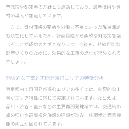
市政策や都知事の方針とも連動しており、最新技術や資
今知りたい東京都の都市計画と未来展望
材の導入が加速しています。
効果的な工事が東京都の未来像を形作る要
一方で、資材価格の変動や労働力不足といった現場課題
素
も顕在化しているため、計画段階から柔軟な対応策を講
東京都の都市計画における最新の動きと課
じることが成功のカギとなります。今後も、持続可能な
題
都市づくりのために、効果的な工事の進化が求められる
再開発と効果的な工事で変わる暮らしの展
でしょう。
望
中東情勢を踏まえた今後の都市戦略の方向
効果的な工事と再開発進行エリアの特徴分析
性
東京都内で再開発が進むエリアの多くでは、効果的な工
都庁発最新情報から読み解く都市計画の未
事がエリア特性に応じて実施されています。たとえば、
来
品川・渋谷・豊洲などの主要再開発地域では、交通結節
点の強化や高層複合施設の建設が進み、住環境と商業機
能の両立が図られています。