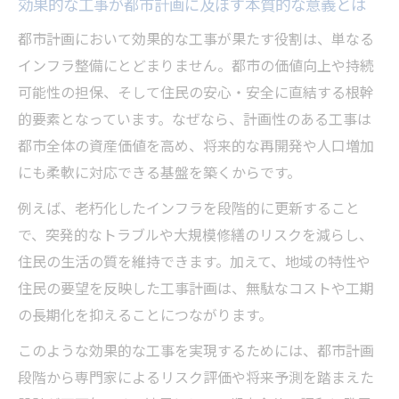
東京都施政方針と効果的な工事の関連性解
効果的な工事が都市計画に及ぼす本質的な意義とは
説
都市計画において効果的な工事が果たす役割は、単なる
都庁発表が示す効果的な工事の今後の展望
インフラ整備にとどまりません。都市の価値向上や持続
再開発と効果的な工事が生む都市の変化
可能性の担保、そして住民の安心・安全に直結する根幹
知事室から発信される効果的な工事の意義
的要素となっています。なぜなら、計画性のある工事は
都市全体の資産価値を高め、将来的な再開発や人口増加
資産価値が動く時代の効果的な工事戦略
にも柔軟に対応できる基盤を築くからです。
効果的な工事が資産価値向上に与える影響
例えば、老朽化したインフラを段階的に更新すること
将来性を見据えた効果的な工事の選び方
で、突発的なトラブルや大規模修繕のリスクを減らし、
効果的な工事で変わる再開発エリアの資産
住民の生活の質を維持できます。加えて、地域の特性や
評価
住民の要望を反映した工事計画は、無駄なコストや工期
東京都の資産戦略と効果的な工事の関係性
の長期化を抑えることにつながります。
不動産価値を守るための工事戦略の実際
このような効果的な工事を実現するためには、都市計画
東京都の街づくりに影響する中東情勢の波
段階から専門家によるリスク評価や将来予測を踏まえた
中東情勢と東京都の効果的な工事の関連性