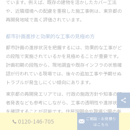
ています。例えば、既存の建物を活かしたカバー工法
や、近隣環境への配慮を重視した施工事例は、東京都の
再開発地域で高く評価されています。
都市計画進捗と効果的な工事の見極め方
都市計画の進捗状況を把握するには、効果的な工事がど
の段階で実施されているかを見極めることが重要です。
計画初期の段階から、現地調査や既存インフラの状態確
認が行われている現場では、後々の追加工事や予期せぬ
トラブルが発生しにくい傾向にあります。
東京都の再開発エリアでは、行政の施政方針や知事の記
者発表なども参考にしながら、工事の透明性や進捗状況
を確認することが可能です。住民説明会や現場公開の有
ご相談・お見積り
無も、信頼度を測る一つの指標となります。実際に、事
0120-146-705
はこちら
前調査を徹底した工事現場では、近隣住民とのトラブル