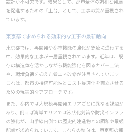
設計が不可欠です。結果として、都市全体の調和と発展
解説
を促進するための「土台」として、工事の質が重視され
資材調達に現れる中東情勢の影響と対応策
ています。
再開発プロジェクトで問われる国際的な視
点
東京都で求められる効果的な工事の最新動向
効果的な工事を阻むリスクと中東情勢の実
東京都では、再開発や都市機能の強化が急速に進行する
情
中、効果的な工事が一層重視されています。近年は、既
東京都施政方針に影響する海外動向の解説
存の構造体を活かしながら機能強化を図るカバー工法
再開発エリア選びに役立つ実践的な判断軸
や、環境負荷を抑えた省エネ改修が注目されています。
効果的な工事が注目エリア選定に果たす役
これは、都市の持続可能性とコスト最適化を両立させる
割
ための現実的なアプローチです。
都市計画進捗と効果的な工事の見極め方
また、都内では大規模再開発エリアごとに異なる課題が
将来性を左右する効果的な工事のポイント
あり、例えば湾岸エリアでは液状化対策や防災インフラ
の強化が、山手線内側では歴史的建造物との調和や景観
再開発エリア比較時の工事視点の重要性
配慮が求められています。これらの動向は、東京都の都
生活利便性向上を促す工事の評価基準