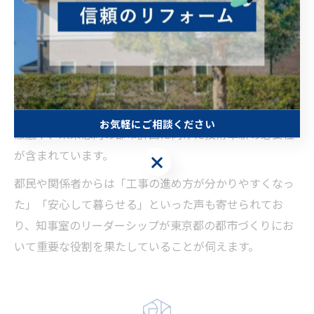
ニーズに応えるため、知事自らが現場視察や記者会見で
工事の進捗や意義を説明し、透明性の高い情報提供を心
がけています。
特に、災害対策や環境共生を重視した工事の推進が強調
されており、都民の命と財産を守るインフラ整備が最優
先課題です。知事室の発信には、工事現場での安全管理
お気軽にご相談ください
徹底や、未来志向の都市計画に向けた技術革新の必要性
が含まれています。
お気軽にご相談ください
都民や関係者からは「工事の進め方が分かりやすくなっ
た」「安心して暮らせる」といった声も寄せられてお
り、知事室のリーダーシップが東京都の都市づくりにお
いて重要な役割を果たしていることが伺えます。