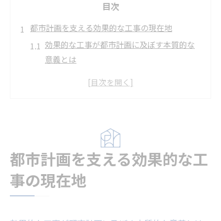
目次
都市計画を支える効果的な工事の現在地
効果的な工事が都市計画に及ぼす本質的な
意義とは
東京都で求められる効果的な工事の最新動
向
効果的な工事と再開発進行エリアの特徴分
析
都市機能向上へ導く効果的な工事の具体例
都市計画を支える効果的な工
中東情勢が効果的な工事に及ぼす影響を考
察
事の現在地
小池都政と東京都再開発に見る変化の兆し
小池都政下で進む効果的な工事の政策展開