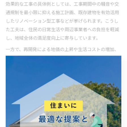
効果的な工事の具体例としては、工事期間中の騒音や交
通規制を最小限に抑える施工計画、既存建物を有効活用
したリノベーション型工事などが挙げられます。こうし
た工夫は、住民の日常生活や周辺事業者への負担を軽減
し、地域全体の満足度向上に寄与しています。
一方で、再開発による地価の上昇や生活コストの増加、
従来の街並みの変化に戸惑う声もあります。計画段階か
ら住民参加を促すことで、納得感や地域愛着を高める取
り組みが重要とされています。
知事室から発信される効果的な工事の意義
東京都知事室からは、効果的な工事の意義として「都民
の安全・安心の確保」と「持続可能な都市発展」が繰り
返し発信されています。都市の成長とともに多様化する